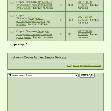
Опрос:
Закрыта
Шариковый
2007-08-20
дезодорант-антиперспирант
0
968
21:42:28
Танчик-
для мужчин
Танчик-лапочка
лапочка
Опрос:
2007-08-20
Закрыта
Дезодорант-
0
823
21:41:24
Танчик-
антиперспирант спрей для
лапочка
мужчин
Танчик-лапочка
Опрос:
Закрыта
Твердый
2007-08-20
дезодорант-антиперспирант
0
851
21:37:55
Танчик-
для мужчин
Танчик-лапочка
лапочка
Страница:
1
»
Avon
»
Серии Active, Simply Delicate
создать форум бесплатно