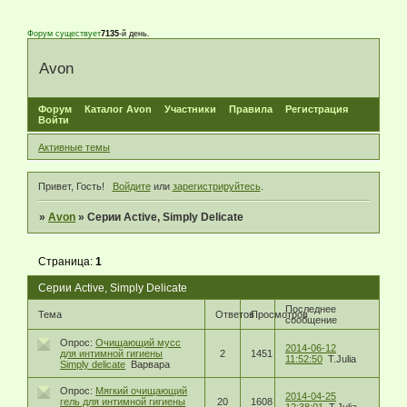
Форум существует
7135
-й день.
Avon
Форум
Каталог Avon
Участники
Правила
Регистрация
Войти
Активные темы
Привет, Гость!
Войдите
или
зарегистрируйтесь
.
»
Avon
»
Серии Active, Simply Delicate
Страница:
1
Серии Active, Simply Delicate
Последнее
Тема
Ответов
Просмотров
сообщение
Опрос:
Очищающий мусс
2014-06-12
для интимной гигиены
2
1451
11:52:50
T.Julia
Simply delicate
Варвара
Опрос:
Мягкий очищающий
2014-04-25
гель для интимной гигиены
20
1608