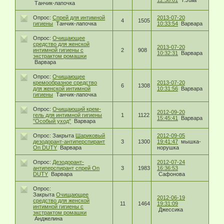
12:38:01
T.Julia
Танчик-лапочка
Опрос:
Спрей для интимной
2013-07-20
4
1505
гигиены
Танчик-лапочка
10:33:54
Варвара
Опрос:
Очищающее
средство для женской
2013-07-20
интимной гигиены с
2
908
10:32:31
Варвара
экстрактом ромашки
Варвара
Опрос:
Очищающее
кремообразное средство
2013-07-20
6
1308
для женской интимной
10:31:56
Варвара
гигиены
Танчик-лапочка
Опрос:
Очищающий крем-
2012-09-20
гель для интимной гигиены
1
1122
15:45:41
Варвара
"Особый уход"
Варвара
Опрос:
Закрыта
Шариковый
2012-09-05
дезодорант-антиперспирант
3
1300
19:41:47
мышка-
On DUTY
Варвара
норушка
Опрос:
Дезодорант-
2012-07-24
антиперспирант спрей On
3
1983
16:36:53
DUTY
Варвара
Сафонова
Опрос:
Закрыта
Очищающее
2012-06-19
средство для женской
11
1464
19:31:09
интимной гигиены с
Джессика
экстрактом ромашки
Анджелина