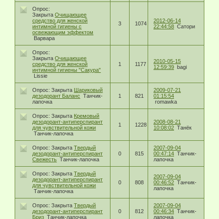
Опрос:
Закрыта
Очищающее
средство для женской
2012-06-14
3
1074
интимной гигиены с
22:44:58
Сатори
освежающим эффектом
Варвара
Опрос:
Закрыта
Очищающее
2010-05-15
средство для женской
1
1177
12:59:39
bagi
интимной гигиены "Сакура"
Lissie
Опрос:
Закрыта
Шариковый
2009-07-21
дезодорант Баланс
Танчик-
1
821
01:15:54
лапочка
romawka
Опрос:
Закрыта
Кремовый
дезодорант-антиперспирант
2008-08-21
1
1228
для чувствительной кожи
10:08:02
Танёк
Танчик-лапочка
Опрос:
Закрыта
Твердый
2007-09-04
дезодорант-антиперспирант
0
815
00:47:14
Танчик-
Свежесть
Танчик-лапочка
лапочка
Опрос:
Закрыта
Твердый
2007-09-04
дезодорант-антиперспирант
0
808
00:46:52
Танчик-
для чувствительной кожи
лапочка
Танчик-лапочка
Опрос:
Закрыта
Твердый
2007-09-04
дезодорант-антиперспирант
0
812
00:46:34
Танчик-
Бриз
Танчик-лапочка
лапочка