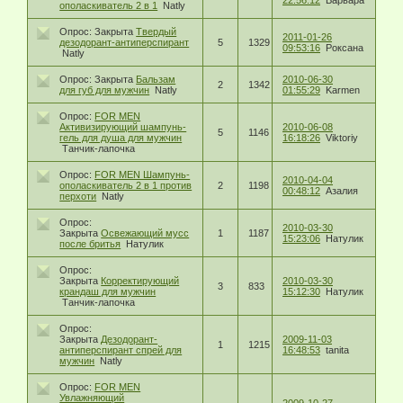
22:56:12
Варвара
ополаскиватель 2 в 1
Natly
Опрос:
Закрыта
Твердый
2011-01-26
дезодорант-антиперспирант
5
1329
09:53:16
Роксана
Natly
Опрос:
Закрыта
Бальзам
2010-06-30
2
1342
для губ для мужчин
Natly
01:55:29
Karmen
Опрос:
FOR MEN
Активизирующий шампунь-
2010-06-08
5
1146
гель для душа для мужчин
16:18:26
Viktoriy
Танчик-лапочка
Опрос:
FOR MEN Шампунь-
2010-04-04
ополаскиватель 2 в 1 против
2
1198
00:48:12
Азалия
перхоти
Natly
Опрос:
2010-03-30
Закрыта
Освежающий мусс
1
1187
15:23:06
Натулик
после бритья
Натулик
Опрос:
Закрыта
Корректирующий
2010-03-30
3
833
крандаш для мужчин
15:12:30
Натулик
Танчик-лапочка
Опрос:
Закрыта
Дезодорант-
2009-11-03
1
1215
антиперспирант спрей для
16:48:53
tanita
мужчин
Natly
Опрос:
FOR MEN
Увлажняющий