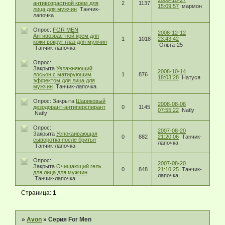
2009-10-27
антивозрастной крем для
2
1137
15:09:57
мармон
лица для мужчин
Танчик-
лапочка
Опрос:
FOR MEN
2008-12-12
Антивозрастной крем для
1
1018
23:43:42
кожи вокруг глаз для мужчин
Ольга-25
Танчик-лапочка
Опрос:
Закрыта
Увлажняющий
2008-10-14
лосьон с матирующим
1
876
18:03:28
Натуся
эффектом для лица для
мужчин
Танчик-лапочка
Опрос:
Закрыта
Шариковый
2008-08-06
дезодорант-антиперспирант
0
1145
07:55:22
Natly
Natly
Опрос:
2007-08-20
Закрыта
Успокаивающая
0
882
21:20:06
Танчик-
сыворотка после бритья
лапочка
Танчик-лапочка
Опрос:
2007-08-20
Закрыта
Очищающий гель
0
848
21:10:25
Танчик-
для лица для мужчин
лапочка
Танчик-лапочка
Страница:
1
»
Avon
»
Серия For Men