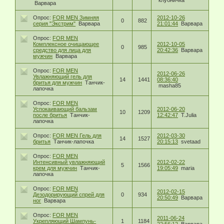
клубничка
Варвара
Опрос:
FOR MEN Зимняя
2012-10-26
0
882
серия "Экстрим"
Варвара
21:01:44
Варвара
Опрос:
FOR MEN
Комплексное очищающее
2012-10-05
0
985
средство для лица для
20:42:36
Варвара
мужчин
Варвара
Опрос:
FOR MEN
2012-06-26
Увлажняющий гель для
14
1441
08:36:40
бритья для мужчин
Танчик-
masha85
лапочка
Опрос:
FOR MEN
Успокаивающий бальзам
2012-06-20
10
1209
после бритья
Танчик-
12:42:47
T.Julia
лапочка
Опрос:
FOR MEN Гель для
2012-03-30
14
1527
бритья
Танчик-лапочка
20:15:13
svetaad
Опрос:
FOR MEN
Интенсивный увлажняющий
2012-02-22
5
1566
крем для мужчин
Танчик-
19:05:49
maria
лапочка
Опрос:
FOR MEN
2012-02-15
Дезодорирующий спрей для
0
934
20:50:49
Варвара
ног
Варвара
Опрос:
FOR MEN
2011-06-24
Укрепляющий Шампунь-
1
1184