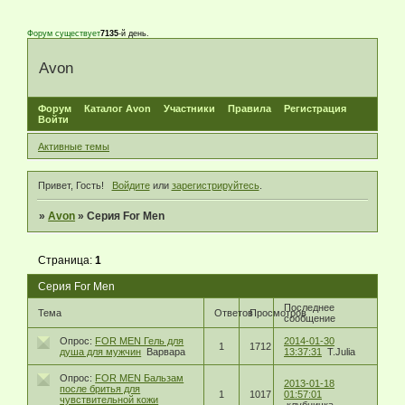
Форум существует
7135
-й день.
Avon
Форум
Каталог Avon
Участники
Правила
Регистрация
Войти
Активные темы
Привет, Гость!
Войдите
или
зарегистрируйтесь
.
»
Avon
»
Серия For Men
Страница:
1
Серия For Men
Последнее
Тема
Ответов
Просмотров
сообщение
Опрос:
FOR MEN Гель для
2014-01-30
1
1712
душа для мужчин
Варвара
13:37:31
T.Julia
Опрос:
FOR MEN Бальзам
2013-01-18
после бритья для
1
1017
01:57:01
чувствительной кожи