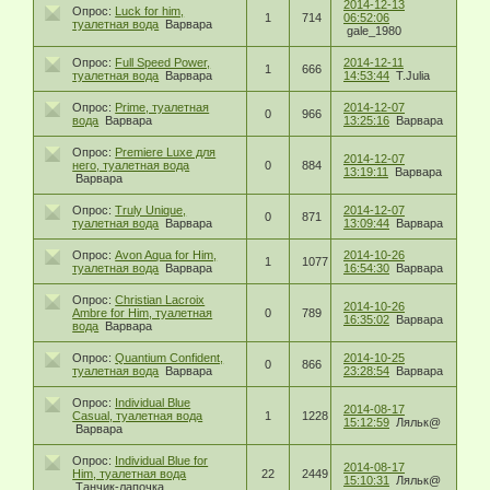
2014-12-13
Опрос:
Luck for him,
1
714
06:52:06
туалетная вода
Варвара
gale_1980
Опрос:
Full Speed Power,
2014-12-11
1
666
туалетная вода
Варвара
14:53:44
T.Julia
Опрос:
Prime, туалетная
2014-12-07
0
966
вода
Варвара
13:25:16
Варвара
Опрос:
Premiere Luxe для
2014-12-07
него, туалетная вода
0
884
13:19:11
Варвара
Варвара
Опрос:
Truly Unique,
2014-12-07
0
871
туалетная вода
Варвара
13:09:44
Варвара
Опрос:
Avon Aqua for Him,
2014-10-26
1
1077
туалетная вода
Варвара
16:54:30
Варвара
Опрос:
Christian Lacroix
2014-10-26
Ambre for Him, туалетная
0
789
16:35:02
Варвара
вода
Варвара
Опрос:
Quantium Confident,
2014-10-25
0
866
туалетная вода
Варвара
23:28:54
Варвара
Опрос:
Individual Blue
2014-08-17
Casual, туалетная вода
1
1228
15:12:59
Ляльк@
Варвара
Опрос:
Individual Blue for
2014-08-17
Him, туалетная вода
22
2449
15:10:31
Ляльк@
Танчик-лапочка