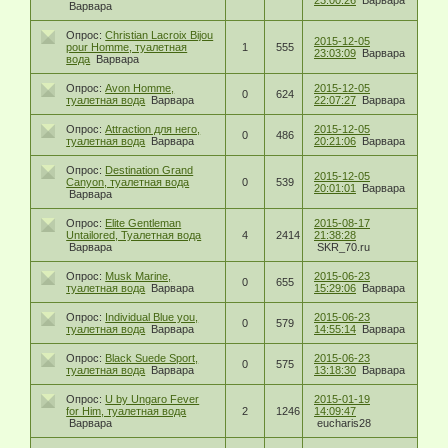
23:00:26
Варвара
Варвара
Опрос:
Christian Lacroix Bijou
2015-12-05
pour Homme, туалетная
1
555
23:03:09
Варвара
вода
Варвара
Опрос:
Avon Homme,
2015-12-05
0
624
туалетная вода
Варвара
22:07:27
Варвара
Опрос:
Attraction для него,
2015-12-05
0
486
туалетная вода
Варвара
20:21:06
Варвара
Опрос:
Destination Grand
2015-12-05
Canyon, туалетная вода
0
539
20:01:01
Варвара
Варвара
Опрос:
Elite Gentleman
2015-08-17
Untailored, Туалетная вода
4
2414
21:38:28
Варвара
SKR_70.ru
Опрос:
Musk Marine,
2015-06-23
0
655
туалетная вода
Варвара
15:29:06
Варвара
Опрос:
Individual Blue you,
2015-06-23
0
579
туалетная вода
Варвара
14:55:14
Варвара
Опрос:
Black Suede Sport,
2015-06-23
0
575
туалетная вода
Варвара
13:18:30
Варвара
Опрос:
U by Ungaro Fever
2015-01-19
for Him, туалетная вода
2
1246
14:09:47
Варвара
eucharis28