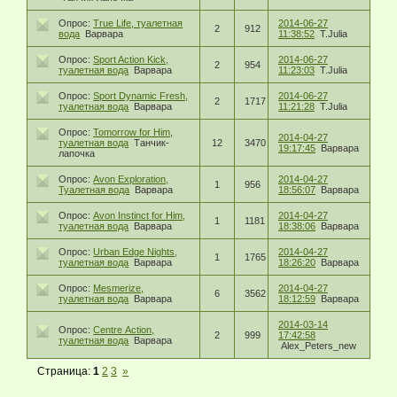
Опрос:
True Life, туалетная
2014-06-27
2
912
вода
Варвара
11:38:52
T.Julia
Опрос:
Sport Action Kick,
2014-06-27
2
954
туалетная вода
Варвара
11:23:03
T.Julia
Опрос:
Sport Dynamic Fresh,
2014-06-27
2
1717
туалетная вода
Варвара
11:21:28
T.Julia
Опрос:
Tomorrow for Him,
2014-04-27
туалетная вода
Танчик-
12
3470
19:17:45
Варвара
лапочка
Опрос:
Avon Exploration,
2014-04-27
1
956
Туалетная вода
Варвара
18:56:07
Варвара
Опрос:
Avon Instinct for Him,
2014-04-27
1
1181
туалетная вода
Варвара
18:38:06
Варвара
Опрос:
Urban Edge Nights,
2014-04-27
1
1765
туалетная вода
Варвара
18:26:20
Варвара
Опрос:
Mesmerize,
2014-04-27
6
3562
туалетная вода
Варвара
18:12:59
Варвара
2014-03-14
Опрос:
Centre Аction,
2
999
17:42:58
туалетная вода
Варвара
Alex_Peters_new
Страница:
1
2
3
»