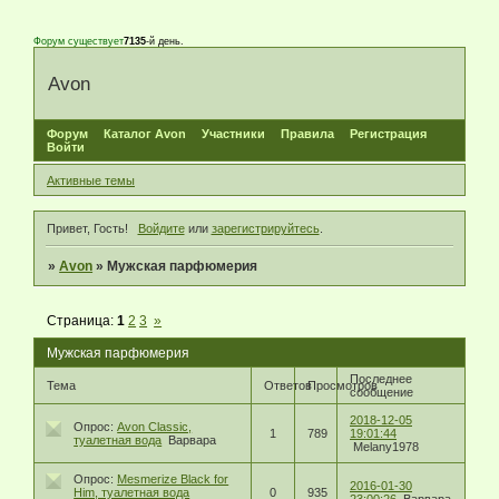
Форум существует
7135
-й день.
Avon
Форум
Каталог Avon
Участники
Правила
Регистрация
Войти
Активные темы
Привет, Гость!
Войдите
или
зарегистрируйтесь
.
»
Avon
»
Мужская парфюмерия
Страница:
1
2
3
»
Мужская парфюмерия
Последнее
Тема
Ответов
Просмотров
сообщение
2018-12-05
Опрос:
Avon Classic,
1
789
19:01:44
туалетная вода
Варвара
Melany1978
Опрос:
Mesmerize Black for
2016-01-30
Him, туалетная вода
0
935