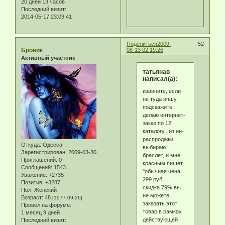
20 дней 13 часов
Последний визит:
2014-05-17 23:09:41
Поделиться
2009-
52
Бровик
08-13 02:19:26
Активный участник
татьянав
написал(а):
извините, если
не туда ипшу.
подскажите.
делаю интернет-
заказ по 12
каталогу...из ин-
распродажи
Откуда:
Одесса
выбираю
Зарегистрирован
: 2009-03-30
браслет, и мне
Приглашений:
0
красным пишет
Сообщений:
1543
"обычная цена
Уважение:
+2735
299 руб.
Позитив:
+3287
скидка 79% вы
Пол:
Женский
не можете
Возраст:
48
[1977-09-26]
заказать этот
Провел на форуме:
товар в рамках
1 месяц 9 дней
действующей
Последний визит: