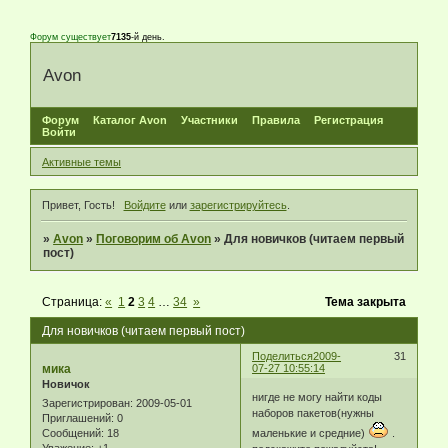
Форум существует
7135
-й день.
Avon
Форум
Каталог Avon
Участники
Правила
Регистрация
Войти
Активные темы
Привет, Гость!
Войдите
или
зарегистрируйтесь
.
»
Avon
»
Поговорим об Avon
»
Для новичков (читаем первый
пост)
Страница:
«
1
2
3
4
…
34
»
Тема закрыта
Для новичков (читаем первый пост)
Поделиться
2009-
31
мика
07-27 10:55:14
Новичок
нигде не могу найти коды
Зарегистрирован
: 2009-05-01
наборов пакетов(нужны
Приглашений:
0
Сообщений:
18
маленькие и средние)
.
Уважение:
+1