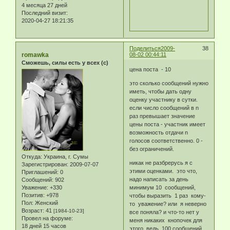
4 месяца 27 дней
Последний визит:
2020-04-27 18:21:35
Поделиться
2009-
38
romawka
08-02 00:44:11
Сможешь, силы есть у всех (с)
цена поста - 10
это сколько сообщений нужно
иметь, чтобы дать одну
оценку участнику в сутки.
если число сообщений в n
раз превышает значение
цены поста - участник имеет
возможность отдачи n
голосов соответственно. 0 -
без ограничений.
Откуда:
Украина, г. Сумы
никак не разбрерусь я с
Зарегистрирован
: 2009-07-07
этими оценками. это что,
Приглашений:
0
надо написать за день
Сообщений:
902
Уважение:
+330
минимум 10 сообщений,
Позитив:
+978
чтобы выразить 1 раз кому-
Пол:
Женский
то уважение? или я неверно
Возраст:
41
[1984-10-23]
все поняла? и что-то нет у
Провел на форуме:
меня никаких кнопочек для
18 дней 15 часов
этого. ведь 100 сообщений