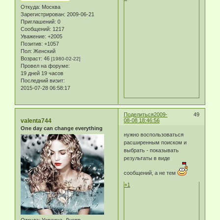
Откуда:
Москва
Зарегистрирован
: 2009-06-21
Приглашений:
0
Сообщений:
1217
Уважение:
+2005
Позитив:
+1057
Пол:
Женский
Возраст:
46
[1980-02-22]
Провел на форуме:
19 дней 19 часов
Последний визит:
2015-07-28 06:58:17
Поделиться
2009-
49
valenta744
08-08 18:46:56
One day can change everything
нужно воспользоваться
расширенным поиском и
выбрать - показывать
результаты в виде
сообщений, а не тем
+1