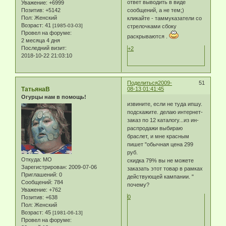
ответ выводить в виде
Уважение:
+6999
сообщений, а не тем;)
Позитив:
+5142
Пол:
Женский
кликайте - таммуказатели со
Возраст:
41
[1985-03-03]
стрелочками сбоку
Провел на форуме:
раскрываются .
2 месяца 4 дня
Последний визит:
+2
2018-10-22 21:03:10
Поделиться
2009-
51
ТатьянаВ
08-13 01:41:45
Огурцы нам в помощь!
извините, если не туда ипшу.
подскажите. делаю интернет-
заказ по 12 каталогу...из ин-
распродажи выбираю
браслет, и мне красным
пишет "обычная цена 299
руб.
Откуда:
МО
скидка 79% вы не можете
Зарегистрирован
: 2009-07-06
заказать этот товар в рамках
Приглашений:
0
действующей кампании. "
Сообщений:
784
почему?
Уважение:
+762
0
Позитив:
+638
Пол:
Женский
Возраст:
45
[1981-06-13]
Провел на форуме: