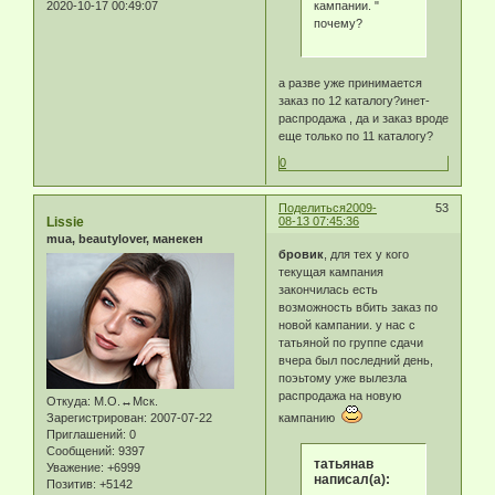
кампании. "
2020-10-17 00:49:07
почему?
а разве уже принимается
заказ по 12 каталогу?инет-
распродажа , да и заказ вроде
еще только по 11 каталогу?
0
Поделиться
2009-
53
Lissie
08-13 07:45:36
mua, beautylover, манекен
бровик
, для тех у кого
текущая кампания
закончилась есть
возможность вбить заказ по
новой кампании. у нас с
татьяной по группе сдачи
вчера был последний день,
поэьтому уже вылезла
распродажа на новую
Откуда:
М.О.↔Мск.
Зарегистрирован
: 2007-07-22
кампанию
Приглашений:
0
Сообщений:
9397
татьянав
Уважение:
+6999
написал(а):
Позитив:
+5142