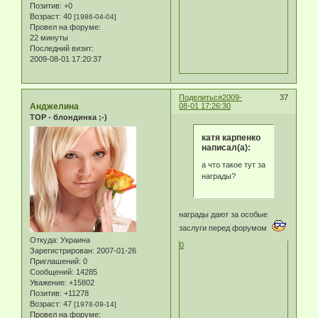
Позитив:
+0
Возраст:
40
[1986-04-04]
Провел на форуме:
22 минуты
Последний визит:
2009-08-01 17:20:37
Поделиться
2009-
37
Анджелина
08-01 17:26:30
TOP - блондинка ;-)
катя карпенко
написал(а):
а что такое тут за
награды?
награды дают за особые
заслуги перед форумом
Откуда:
Украина
0
Зарегистрирован
: 2007-01-26
Приглашений:
0
Сообщений:
14285
Уважение:
+15802
Позитив:
+11278
Возраст:
47
[1978-09-14]
Провел на форуме: