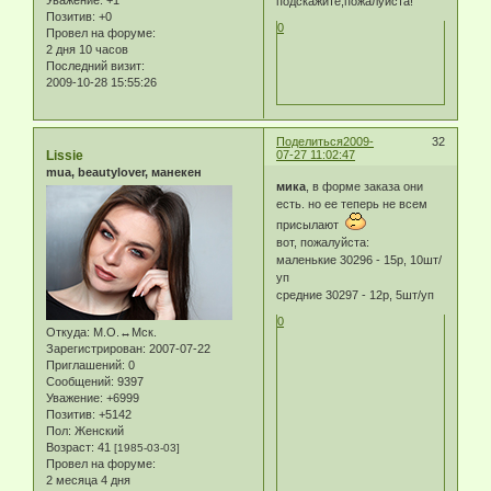
подскажите,пожалуйста!
Позитив:
+0
0
Провел на форуме:
2 дня 10 часов
Последний визит:
2009-10-28 15:55:26
Поделиться
2009-
32
Lissie
07-27 11:02:47
mua, beautylover, манекен
мика
, в форме заказа они
есть. но ее теперь не всем
присылают
вот, пожалуйста:
маленькие 30296 - 15р, 10шт/
уп
средние 30297 - 12р, 5шт/уп
0
Откуда:
М.О.↔Мск.
Зарегистрирован
: 2007-07-22
Приглашений:
0
Сообщений:
9397
Уважение:
+6999
Позитив:
+5142
Пол:
Женский
Возраст:
41
[1985-03-03]
Провел на форуме:
2 месяца 4 дня