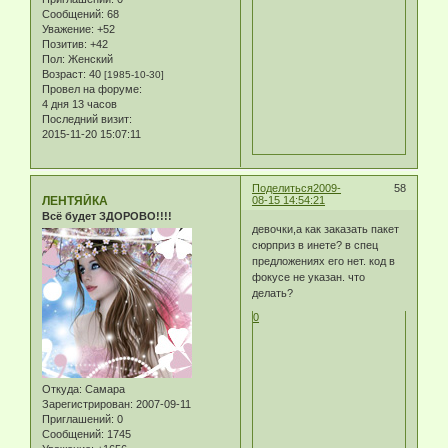
Сообщений:
68
Уважение:
+52
Позитив:
+42
Пол:
Женский
Возраст:
40
[1985-10-30]
Провел на форуме:
4 дня 13 часов
Последний визит:
2015-11-20 15:07:11
Поделиться
2009-
58
ЛЕНТЯЙКА
08-15 14:54:21
Всё будет ЗДОРОВО!!!!
девочки,а как заказать пакет
сюрприз в инете? в спец
предложениях его нет. код в
фокусе не указан. что
делать?
0
Откуда:
Самара
Зарегистрирован
: 2007-09-11
Приглашений:
0
Сообщений:
1745