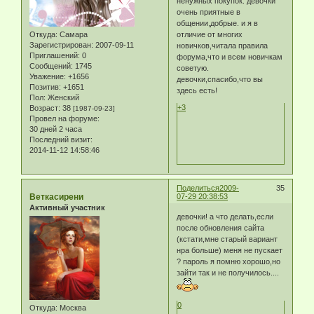
ненужных покупок. девочки
очень приятные в
общении,добрые. и я в
Откуда:
Самара
отличие от многих
Зарегистрирован
: 2007-09-11
новичков,читала правила
Приглашений:
0
форума,что и всем новичкам
Сообщений:
1745
советую.
Уважение:
+1656
девочки,спасибо,что вы
Позитив:
+1651
здесь есть!
Пол:
Женский
+3
Возраст:
38
[1987-09-23]
Провел на форуме:
30 дней 2 часа
Последний визит:
2014-11-12 14:58:46
Поделиться
2009-
35
Веткасирени
07-29 20:38:53
Активный участник
девочки! а что делать,если
после обновления сайта
(кстати,мне старый вариант
нра больше) меня не пускает
? пароль я помню хорошо,но
зайти так и не получилось....
0
Откуда:
Москва