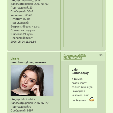
Откуда:
Украина, Днепр
Зарегистрирован
: 2009-05-02
Приглашений:
23
Сообщений:
3044
Уважение:
+2542
Позитив:
+5984
Пол:
Женский
Возраст:
48
[1977-12-07]
Провел на форуме:
2 месяца 21 день
Последний визит:
2026-05-24 11:01:34
Поделиться
2009-
50
Lissie
08-08 18:48:33
mua, beautylover, манекен
vale
написал(а):
а то мне
показывает
только темы,где
находится
искомое, а не
Откуда:
М.О.↔Мск.
сообщения...
Зарегистрирован
: 2007-07-22
Приглашений:
0
Сообщений:
9397