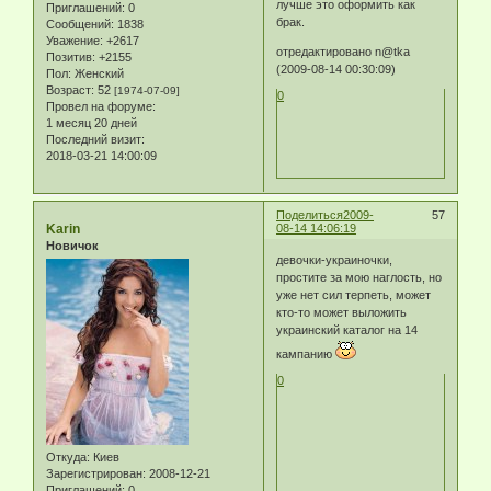
лучше это оформить как
Приглашений:
0
брак.
Сообщений:
1838
Уважение:
+2617
отредактировано n@tka
Позитив:
+2155
(2009-08-14 00:30:09)
Пол:
Женский
Возраст:
52
[1974-07-09]
0
Провел на форуме:
1 месяц 20 дней
Последний визит:
2018-03-21 14:00:09
Поделиться
2009-
57
Karin
08-14 14:06:19
Новичок
девочки-украиночки,
простите за мою наглость, но
уже нет сил терпеть, может
кто-то может выложить
украинский каталог на 14
кампанию
0
Откуда:
Киев
Зарегистрирован
: 2008-12-21
Приглашений:
0