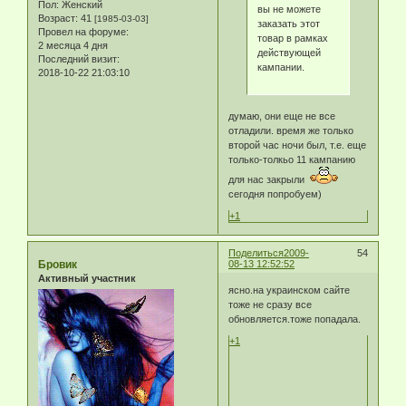
Пол:
Женский
вы не можете
Возраст:
41
[1985-03-03]
заказать этот
Провел на форуме:
товар в рамках
2 месяца 4 дня
действующей
Последний визит:
кампании.
2018-10-22 21:03:10
думаю, они еще не все
отладили. время же только
второй час ночи был, т.е. еще
только-толкьо 11 кампанию
для нас закрыли
сегодня попробуем)
+1
Поделиться
2009-
54
Бровик
08-13 12:52:52
Активный участник
ясно.на украинском сайте
тоже не сразу все
обновляется.тоже попадала.
+1