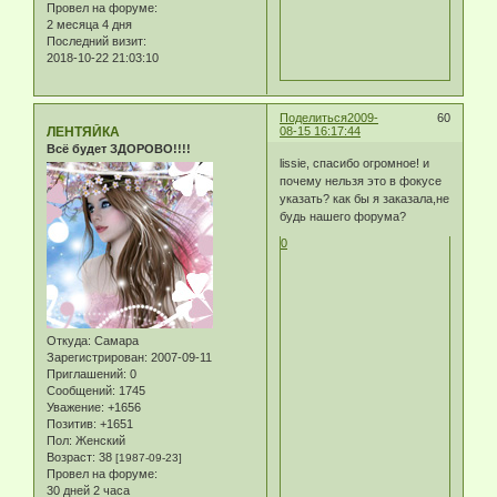
Провел на форуме:
2 месяца 4 дня
Последний визит:
2018-10-22 21:03:10
Поделиться
2009-
60
ЛЕНТЯЙКА
08-15 16:17:44
Всё будет ЗДОРОВО!!!!
lissie, спасибо огромное! и
почему нельзя это в фокусе
указать? как бы я заказала,не
будь нашего форума?
0
Откуда:
Самара
Зарегистрирован
: 2007-09-11
Приглашений:
0
Сообщений:
1745
Уважение:
+1656
Позитив:
+1651
Пол:
Женский
Возраст:
38
[1987-09-23]
Провел на форуме:
30 дней 2 часа