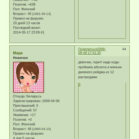
Позитив:
+638
Пол:
Женский
Возраст:
45
[1981-06-13]
Провел на форуме:
20 дней 13 часов
Последний визит:
2014-05-17 23:09:41
Поделиться
2009-
44
Мара
08-08 17:41:25
Новичок
девочки, горит! надо коды
пробника абсента и миньки
дневного рейджа из 12
распродажи
0
Откуда:
Беларусь
Зарегистрирован
: 2009-04-06
Приглашений:
0
Сообщений:
57
Уважение:
+17
Позитив:
+0
Пол:
Женский
Возраст:
46
[1980-04-10]
Провел на форуме:
4 дня 5 часов