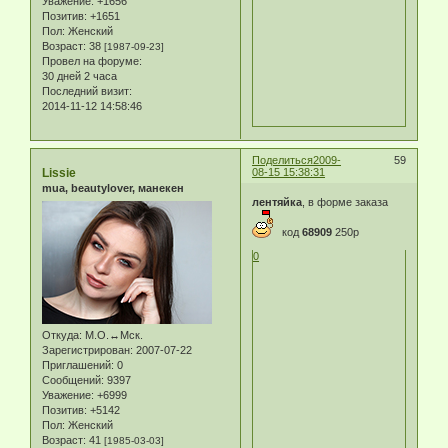
Уважение:
+1656
Позитив:
+1651
Пол:
Женский
Возраст:
38
[1987-09-23]
Провел на форуме:
30 дней 2 часа
Последний визит:
2014-11-12 14:58:46
Поделиться
2009-
59
Lissie
08-15 15:38:31
mua, beautylover, манекен
лентяйка
, в форме заказа
код
68909
250р
0
Откуда:
М.О.↔Мск.
Зарегистрирован
: 2007-07-22
Приглашений:
0
Сообщений:
9397
Уважение:
+6999
Позитив:
+5142
Пол:
Женский
Возраст:
41
[1985-03-03]