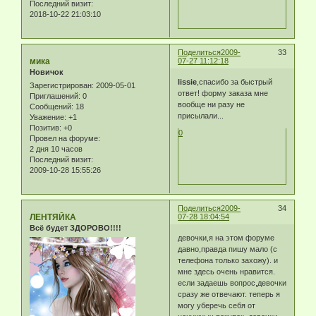
Последний визит:
2018-10-22 21:03:10
Поделиться
2009-
33
мика
07-27 11:12:18
Новичок
lissie
,спасибо за быстрый
Зарегистрирован
: 2009-05-01
ответ! форму заказа мне
Приглашений:
0
вообще ни разу не
Сообщений:
18
присылали...
Уважение:
+1
Позитив:
+0
0
Провел на форуме:
2 дня 10 часов
Последний визит:
2009-10-28 15:55:26
Поделиться
2009-
34
ЛЕНТЯЙКА
07-28 18:04:54
Всё будет ЗДОРОВО!!!!
девочки,я на этом форуме
давно,правда пишу мало (с
телефона только захожу). и
мне здесь очень нравится.
если задаешь вопрос,девочки
сразу же отвечают. теперь я
могу уберечь себя от