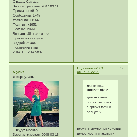
Откуда:
Самара
Зарегистрирован
: 2007-09-11
Приглашений:
0
Сообщений:
1745
Уважение:
+1656
Позитив:
+1651
Пол:
Женский
Возраст:
38
[1987-09-23]
Провел на форуме:
30 дней 2 часа
Последний визит:
2014-11-12 14:58:46
Поделиться
2009-
56
N@tka
08-14 00:22:20
Я вернулась!
лентяйка
написал(а):
девочки,ведь
закрытый пакет
сюрприз можно
вернуть?
вернуть можно при условии
Откуда:
Москва
целостности упаковки и
Зарегистрирован
: 2008-03-16