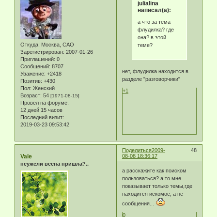
julialina
написал(а):
а что за тема
флудилка? где
она? в этой
Откуда:
Москва, САО
теме?
Зарегистрирован
: 2007-01-26
Приглашений:
0
Сообщений:
8707
нет, флудилка находится в
Уважение:
+2418
разделе "разговорчики"
Позитив:
+430
Пол:
Женский
+1
Возраст:
54
[1971-08-15]
Провел на форуме:
12 дней 15 часов
Последний визит:
2019-03-23 09:53:42
Поделиться
2009-
48
Vale
08-08 18:36:17
неужели весна пришла?..
а расскажите как поиском
пользоваться? а то мне
показывает только темы,где
находится искомое, а не
сообщения...
0