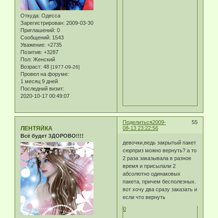
Откуда:
Одесса
Зарегистрирован
: 2009-03-30
Приглашений:
0
Сообщений:
1543
Уважение:
+2735
Позитив:
+3287
Пол:
Женский
Возраст:
48
[1977-09-26]
Провел на форуме:
1 месяц 9 дней
Последний визит:
2020-10-17 00:49:07
Поделиться
2009-
55
ЛЕНТЯЙКА
08-13 23:22:56
Всё будет ЗДОРОВО!!!!
девочки,ведь закрытый пакет
сюрприз можно вернуть? а то
2 раза заказывала в разное
время и присылали 2
абсолютно одинаковых
пакета, причем бесполезных.
вот хочу два сразу заказать и
если что вернуть
0