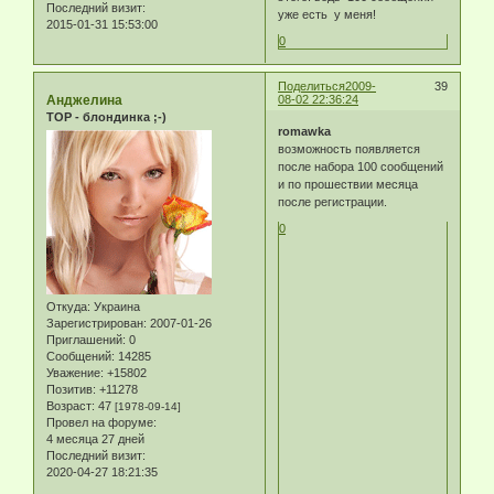
Последний визит:
уже есть у меня!
2015-01-31 15:53:00
0
Поделиться
2009-
39
Анджелина
08-02 22:36:24
TOP - блондинка ;-)
romawka
возможность появляется
после набора 100 сообщений
и по прошествии месяца
после регистрации.
0
Откуда:
Украина
Зарегистрирован
: 2007-01-26
Приглашений:
0
Сообщений:
14285
Уважение:
+15802
Позитив:
+11278
Возраст:
47
[1978-09-14]
Провел на форуме:
4 месяца 27 дней
Последний визит:
2020-04-27 18:21:35