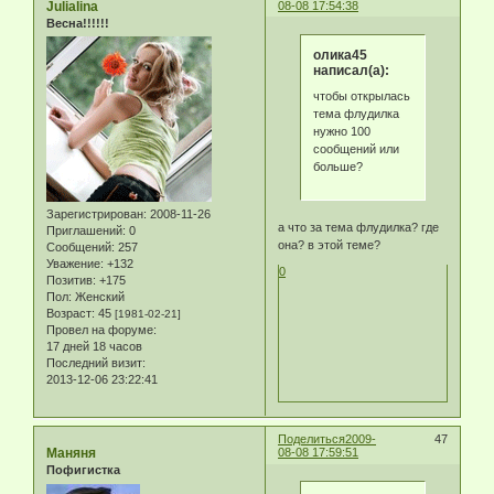
Julialina
08-08 17:54:38
Весна!!!!!!
олика45
написал(а):
чтобы открылась
тема флудилка
нужно 100
сообщений или
больше?
Зарегистрирован
: 2008-11-26
а что за тема флудилка? где
Приглашений:
0
она? в этой теме?
Сообщений:
257
Уважение:
+132
0
Позитив:
+175
Пол:
Женский
Возраст:
45
[1981-02-21]
Провел на форуме:
17 дней 18 часов
Последний визит:
2013-12-06 23:22:41
Поделиться
2009-
47
Маняня
08-08 17:59:51
Пофигистка