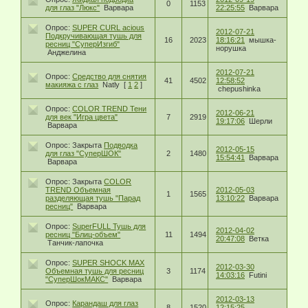
0
1153
для глаз "Люкс"
Варвара
22:25:55
Варвара
Опрос:
SUPER CURL acious
2012-07-21
Подкручивающая тушь для
16
2023
18:16:21
мышка-
ресниц "СуперИзгиб"
норушка
Анджелина
2012-07-21
Опрос:
Средство для снятия
41
4502
12:58:52
макияжа с глаз
Natly
[
1
2
]
chepushinka
Опрос:
COLOR TREND Тени
2012-06-21
для век "Игра цвета"
7
2919
19:17:06
Шерли
Варвара
Опрос:
Закрыта
Подводка
2012-05-15
для глаз "СуперШОК"
2
1480
15:54:41
Варвара
Варвара
Опрос:
Закрыта
COLOR
TREND Объемная
2012-05-03
1
1565
разделяющая тушь "Парад
13:10:22
Варвара
ресниц"
Варвара
Опрос:
SuperFULL Тушь для
2012-04-02
ресниц "Блиц-объем"
11
1494
20:47:08
Ветка
Танчик-лапочка
Опрос:
SUPER SHOСK MAX
2012-03-30
Объемная тушь для ресниц
3
1174
14:03:16
Futini
"СуперШокМАКС"
Варвара
2012-03-13
Опрос:
Карандаш для глаз
8
1520
12:15:25