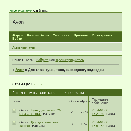
Форум существует
7135
-й день.
Avon
Форум
Каталог Avon
Участники
Правила
Регистрация
Войти
Активные темы
Привет, Гость!
Войдите
или
зарегистрируйтесь
.
»
Avon
»
Для глаз: тушь, тени, карандаши, подводки
Страница:
1
2
3
»
Для глаз: тушь, тени, карандаши, подводки
Последнее
Тема
Ответов
Просмотров
сообщение
Опрос:
Тушь для ресниц "24
2014-01-30
2
2223
карата золота"
Натулик
17:21:29
T.Julia
Опрос:
Двухцветные тени
2014-01-30
3
1157
для век
Варвара
13:57:32
T.Julia