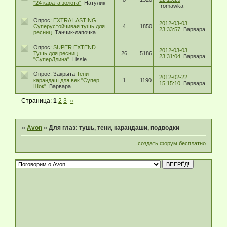
"24 карата золота"
Натулик
romawka
Опрос:
EXTRA LASTING
2012-03-03
Суперустойчивая тушь для
4
1850
23:33:57
Варвара
ресниц
Танчик-лапочка
Опрос:
SUPER EXTEND
2012-03-03
Тушь для ресниц
26
5186
23:31:04
Варвара
"СуперДлина"
Lissie
Опрос:
Закрыта
Тени-
2012-02-22
карандаш для век "Супер
1
1190
15:15:10
Варвара
Шок"
Варвара
Страница:
1
2
3
»
»
Avon
»
Для глаз: тушь, тени, карандаши, подводки
создать форум бесплатно