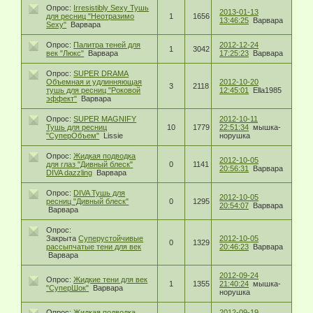
Опрос:
Irresistibly Sexy Тушь
2013-01-13
для ресниц "Неотразимо
1
1656
13:46:25
Варвара
Sexy"
Варвара
Опрос:
Палитра теней для
2012-12-24
1
3042
век "Люкс"
Варвара
17:25:23
Варвара
Опрос:
SUPER DRAMA
Объемная и удлинняющая
2012-10-20
3
2118
тушь для ресниц "Роковой
12:45:01
Ella1985
эффект"
Варвара
Опрос:
SUPER MAGNIFY
2012-10-11
Тушь для ресниц
10
1779
22:51:34
мышка-
"СуперОбъем"
Lissie
норушка
Опрос:
Жидкая подводка
2012-10-05
для глаз "Дивный блеск"
0
1141
20:56:31
Варвара
DIVA dazzling
Варвара
Опрос:
DIVA Тушь для
2012-10-05
ресниц "Дивный блеск"
0
1295
20:54:07
Варвара
Варвара
Опрос:
Закрыта
Суперустойчивые
2012-10-05
0
1329
рассыпчатые тени для век
20:46:23
Варвара
Варвара
2012-09-24
Опрос:
Жидкие тени для век
1
1355
21:40:24
мышка-
"СуперШок"
Варвара
норушка
Опрос:
Жидкая подводка
2012-09-19