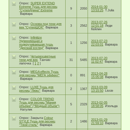
Опрос:
SUPER EXTEND
Extreme Тушь для ресниц
2014-01-30
9
2050
"СуперДлина" Extreme
13:53:25
T.Julia
Варвара
2013-07-26
Опрос:
Основа под тени для
3
2562
12:01:18
Леди
век "СуперШОК"
Варвара
Кейлин
Опрос:
Infinitize
Удлинняющая и
2013-07-23
1
1256
подкручивающая тушь
22:03:01
Варвара
"Дерзкий взгляд"
Варвара
Опрос:
Четырехцветные
2013-07-20
тени для век
Танчик-
31
5485
11:02:47
Варвара
лапочка
[
1
2
]
Опрос:
MEGA effects Тушь
2013-04-28
для ресниц "МЕГА эффект"
0
891
15:05:08
Варвара
Варвара
Опрос:
LUXE Тушь для
2013-03-09
2
1367
ресниц "Люкс"
Варвара
13:15:50
Lissie
Опрос:
COLOR TREND
Тушь для ресниц "Мания
2013-02-05
5
2329
объема" ("Модный объем")
18:58:05
Изольда
Натулик
Опрос:
Закрыта
Colour
2013-01-29
STYLE Тушь для ресниц
2
1486
21:59:10
Варвара
"Твой стиль"
Варвара