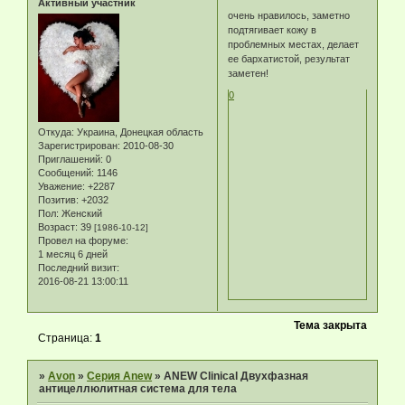
Активный участник
очень нравилось, заметно
подтягивает кожу в
проблемных местах, делает
ее бархатистой, результат
заметен!
0
Откуда:
Украина, Донецкая область
Зарегистрирован
: 2010-08-30
Приглашений:
0
Сообщений:
1146
Уважение:
+2287
Позитив:
+2032
Пол:
Женский
Возраст:
39
[1986-10-12]
Провел на форуме:
1 месяц 6 дней
Последний визит:
2016-08-21 13:00:11
Тема закрыта
Страница:
1
»
Avon
»
Серия Anew
»
ANEW Clinical Двухфазная
антицеллюлитная система для тела