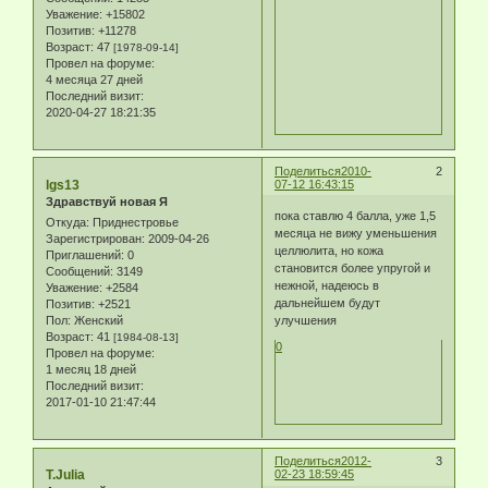
Уважение:
+15802
Позитив:
+11278
Возраст:
47
[1978-09-14]
Провел на форуме:
4 месяца 27 дней
Последний визит:
2020-04-27 18:21:35
Поделиться
2010-
2
lgs13
07-12 16:43:15
Здравствуй новая Я
пока ставлю 4 балла, уже 1,5
Откуда:
Приднестровье
месяца не вижу уменьшения
Зарегистрирован
: 2009-04-26
целлюлита, но кожа
Приглашений:
0
становится более упругой и
Сообщений:
3149
нежной, надеюсь в
Уважение:
+2584
дальнейшем будут
Позитив:
+2521
Пол:
Женский
улучшения
Возраст:
41
[1984-08-13]
0
Провел на форуме:
1 месяц 18 дней
Последний визит:
2017-01-10 21:47:44
Поделиться
2012-
3
T.Julia
02-23 18:59:45