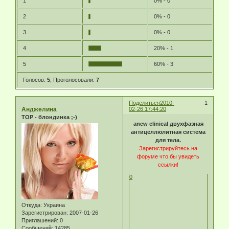
1
0% - 0
2
0% - 0
3
0% - 0
4
20% - 1
5
60% - 3
Голосов:
5
;
Проголосовали:
7
Поделиться
2010-
1
Анджелина
02-26 17:44:20
TOP - блондинка ;-)
anew clinical двухфазная
антицеллюлитная система
для тела.
Зарегистрируйтесь на
форуме что бы увидеть
ссылки!
0
Откуда:
Украина
Зарегистрирован
: 2007-01-26
Приглашений:
0
Сообщений:
14285