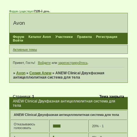
Форум существует
7135
-й день.
Avon
Форум
Каталог Avon
Участники
Правила
Регистрация
Войти
Активные темы
Привет, Гость!
Войдите
или
зарегистрируйтесь
.
»
Avon
»
Серия Anew
»
ANEW Clinical Двухфазная
антицеллюлитная система для тела
Страница:
1
Тема закрыта
ANEW Clinical Двухфазная антицеллюлитная система для
тела
ANEW Clinical Двухфазная антицеллюлитная система для тела
Отказываюсь
20% - 1
голосовать