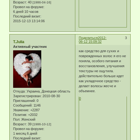
Возраст:
40
[1986-04-16]
Провел на форуме:
6 дней 10 часов
Последний визит:
2015-12-13 13:14:06
Поделиться
2012-
3
T.Julia
06-12 15:09:32
Активный участник
как средство для сухих и
поврежденных волос я его не
поняла, особого питания и
восстановления, улучшения
текстуры не ощутила.
действительно больше идет
как укладочное средство -
делает волосы жесче и
объемнее.
Откуда:
Украина, Донецкая область
Зарегистрирован
: 2010-08-30
0
Приглашений:
0
Сообщений:
1146
Уважение:
+2287
Позитив:
+2032
Пол:
Женский
Возраст:
39
[1986-10-12]
Провел на форуме:
1 месяц 6 дней
Последний визит: