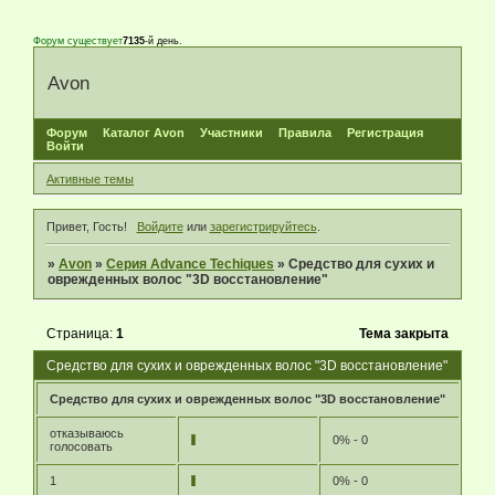
Форум существует
7135
-й день.
Avon
Форум
Каталог Avon
Участники
Правила
Регистрация
Войти
Активные темы
Привет, Гость!
Войдите
или
зарегистрируйтесь
.
»
Avon
»
Серия Advance Techiques
»
Средство для сухих и
оврежденных волос "3D восстановление"
Страница:
1
Тема закрыта
Средство для сухих и оврежденных волос "3D восстановление"
Средство для сухих и оврежденных волос "3D восстановление"
отказываюсь
0% - 0
голосовать
1
0% - 0