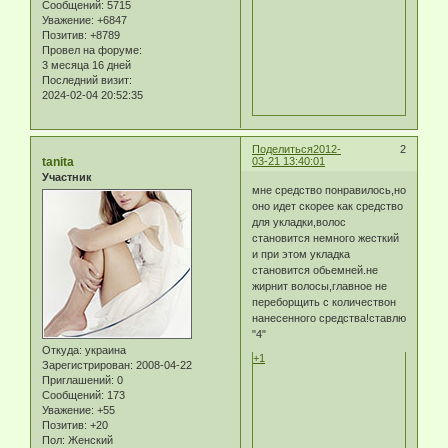
Сообщений:
5715
Уважение:
+6847
Позитив:
+8789
Провел на форуме:
3 месяца 16 дней
Последний визит:
2024-02-04 20:52:35
Поделиться
2012-
2
tanita
03-21 13:40:01
Участник
мне средство понравилось,но
оно идет скорее как средство
для укладки,волос
становится немного жесткий
и при этом укладка
становится обьемней.не
жирнит волосы,главное не
переборщить с количествон
нанесенного средства!ставлю
"4"
Откуда:
украина
+1
Зарегистрирован
: 2008-04-22
Приглашений:
0
Сообщений:
173
Уважение:
+55
Позитив:
+20
Пол:
Женский