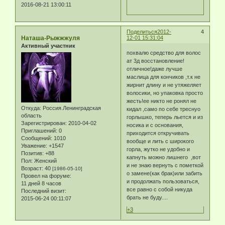
2016-08-21 13:00:11
Поделиться
2012-
4
Наташа-Рыжжжуля
12-01 15:31:04
Активный участник
похвалю средство для волос
ат 3д восстановление!
отличное!дaже лучше
маслица для кончиков ,т.к не
жирнит длину и не утяжеляет
волосики, но упаковка просто
жесть!ее никто не ронял не
Откуда:
Россия.Ленинградская
кидал ,само по себе треснуо
область
горлышко, теперь льется и из
Зарегистрирован
: 2010-04-02
носика и с основания,
Приглашений:
0
приходится откручивать
Сообщений:
1010
вообще и лить с широкого
Уважение:
+1547
горла, жутко не удобно и
Позитив:
+88
капнуть можно лишнего ,вот
Пол:
Женский
и не знаю вернуть с пометкой
Возраст:
40
[1986-05-10]
о замене(как брак)или забить
Провел на форуме:
и продолжать пользоваться,
11 дней 8 часов
все равно с собой никуда
Последний визит:
брать не буду....
2015-06-24 00:11:07
+3