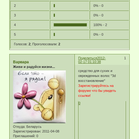
2
0% - 0
3
0% - 0
4
100% - 2
5
0% - 0
Голосов:
2
;
Проголосовали:
2
Поделиться
2012-
1
Варвара
02-17 01:10:38
Живи и радуйся жизни...
средство для сухих и
оврежденных волос "3d
восстановление"
Зарегистрируйтесь на
форуме что бы увидеть
ссылки!
0
Откуда:
Беларусь
Зарегистрирован
: 2011-04-08
Приглашений:
0