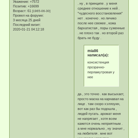
Уважение:
+7572
. ну , в принципе . у меня
Позитив:
+16699
среднее отношение к ней .
Возраст:
61
[1965-06-30]
"чудесного восстановления"
Провел на форуме:
нет . конечно . но личико
3 месяца 25 дней
после нее свежее , кожа
Последний визит:
бархатистая , поры суженные
2020-01-21 04:12:18
. не плохо так . но второй раз
брать не буду .
mia86
написал(а):
консистенция
прозрачно-
перламутровая у
нее
да , это точно . как высыхает,
просто маска на карнавал на
лице . там скоро хэллоуин,
вот как раз бы подошла ,
людей пугать. аромат меня
не напрягает , хотя всем
кажется очень неприятным .
а мне нормально , ну значит ,
на любителя . мне вот