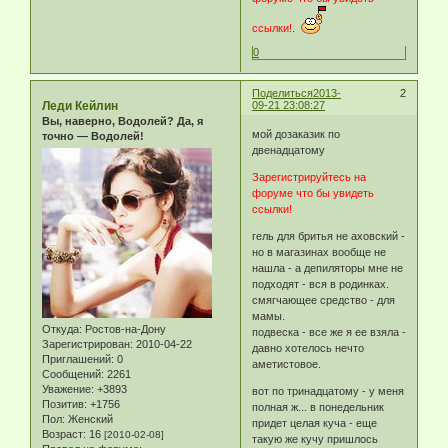
ссылки!
.
0
Поделиться
2013-
2
Леди Кейлин
09-21 23:08:27
Вы, наверно, Водолей? Да, я
мой дозаказик по
точно — Водолей!
двенадцатому
Зарегистрируйтесь на
форуме что бы увидеть
ссылки!
гель для бритья не аховский -
но в магазинах вообще не
нашла - а депиляторы мне не
подходят - вся в родинках.
смягчающее средство - для
мамы.
Откуда:
Ростов-на-Дону
подвеска - все же я ее взяла -
Зарегистрирован
: 2010-04-22
давно хотелось нечто
Приглашений:
0
аметистовое.
Сообщений:
2261
Уважение:
+3893
вот по тринадцатому - у меня
Позитив:
+1756
полная ж... в понедельник
Пол:
Женский
придет целая куча - еще
Возраст:
16
[2010-02-08]
такую же кучу пришлось