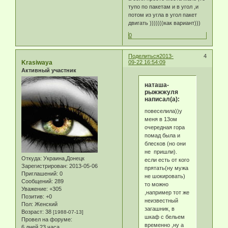
тупо по пакетам и в угол ,и
потом из угла в угол пакет
двигать )))))))как вариант)))
0
Поделиться
2013-
4
Krasiwaya
09-22 16:54:09
Активный участник
наташа-
рыжжжуля
написал(а):
повеселила))у
меня в 13ом
очередная гора
помад была и
блесков (но они
не пришли).
Откуда:
Украина,Донецк
если есть от кого
Зарегистрирован
: 2013-05-06
прятать(ну мужа
Приглашений:
0
не шокировать)
Сообщений:
289
то можно
Уважение:
+305
,например тот же
Позитив:
+0
неизвестный
Пол:
Женский
загашник, в
Возраст:
38
[1988-07-13]
шкаф с бельем
Провел на форуме:
временно ,ну а
6 дней 23 часа