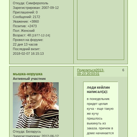
Откуда:
Симферополь
Зарегистрирован
: 2007-09-12
Приглашений:
0
Сообщений:
2172
Уважение:
+3860
Позитив:
+2473
Пол:
Женский
Возраст:
48
[1977-12-24]
Провел на форуме:
22 дня 13 часов
Последний визит:
2018-02-07 16:15:13
Поделиться
2013-
6
мышка-норушка
09-23 20:03:01
Активный участник
леди кейлин
написал(а):
в понедельник
придет целая
куча - еще такую
же кучу
пришлось
выкинуть из
заказа. причем в
Откуда:
Беларусь
доме начинается
Зарегистрирован
: 2012-06-12