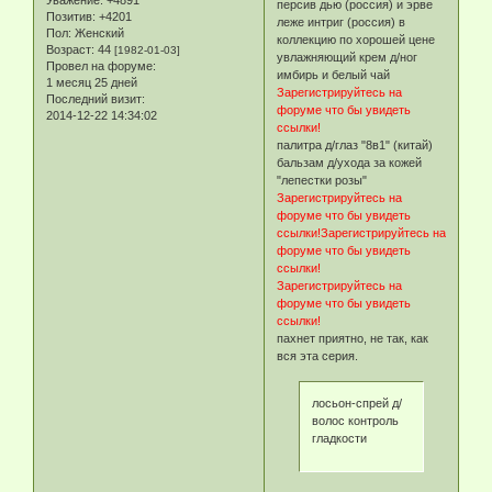
Уважение:
+4891
персив дью (россия) и эрве
Позитив:
+4201
леже интриг (россия) в
Пол:
Женский
коллекцию по хорошей цене
Возраст:
44
[1982-01-03]
увлажняющий крем д/ног
Провел на форуме:
имбирь и белый чай
1 месяц 25 дней
Зарегистрируйтесь на
Последний визит:
форуме что бы увидеть
2014-12-22 14:34:02
ссылки!
палитра д/глаз "8в1" (китай)
бальзам д/ухода за кожей
"лепестки розы"
Зарегистрируйтесь на
форуме что бы увидеть
ссылки!
Зарегистрируйтесь на
форуме что бы увидеть
ссылки!
Зарегистрируйтесь на
форуме что бы увидеть
ссылки!
пахнет приятно, не так, как
вся эта серия.
лосьон-спрей д/
волос контроль
гладкости