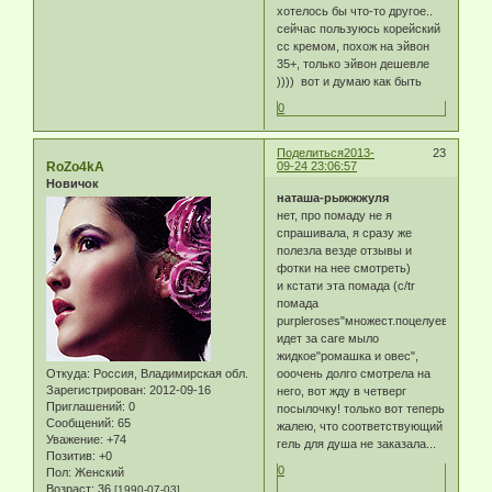
хотелось бы что-то другое..
сейчас пользуюсь корейский
сс кремом, похож на эйвон
35+, только эйвон дешевле
)))) вот и думаю как быть
0
Поделиться
2013-
23
RoZo4kA
09-24 23:06:57
Новичок
наташа-рыжжжуля
нет, про помаду не я
спрашивала, я сразу же
полезла везде отзывы и
фотки на нее смотреть)
и кстати эта помада (c/tr
помада
purpleroses"множест.поцелуев")
идет за care мыло
жидкое"ромашка и овес",
Откуда:
Россия, Владимирская обл.
ооочень долго смотрела на
Зарегистрирован
: 2012-09-16
него, вот жду в четверг
Приглашений:
0
посылочку! только вот теперь
Сообщений:
65
жалею, что соответствующий
Уважение:
+74
гель для душа не заказала...
Позитив:
+0
0
Пол:
Женский
Возраст:
36
[1990-07-03]