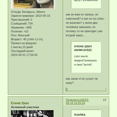
арбуз"увлажняющий
Откуда:
Беларусь, Минск
как он вам по запаху, не
Зарегистрирован
: 2010-05-15
химозный? и как он на губах -
Приглашений:
0
не вазелин? у меня два
Сообщений:
734
человека заказали, но
Уважение:
+605
почему-то не приходит уже
Позитив:
+10
второй заказ...
Пол:
Женский
Возраст:
45
[1980-12-20]
Провел на форуме:
елена урал
1 месяц 15 дней
написал(а):
Последний визит:
2023-04-01 17:04:43
care мыло
жидкое"ромашка
и овес"антиб.
как запах и не сушит ли
кожу?
0
Поделиться
2013-
13
Елена Урал
09-24 14:20:19
Активный участник
irushka