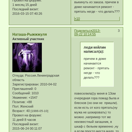
Провел на форуме:
выкинуть из заказа. причем в
1 месяц 15 дней
доме начинается ремонт -
Последний визит:
прятать негде - что делать???
2016-03-15 07:40:26
+10
Поделиться
2013-
3
Наташа-Рыжжжуля
09-22 10:14:55
Активный участник
леди кейлин
написал(а):
причем в доме
начинается
ремонт - прятать
негде - что
Откуда:
Россия.Ленинградская
делать???
область
Зарегистрирован
: 2010-04-02
Приглашений:
0
Сообщений:
1010
повеселила))у меня в 13ом
Уважение:
+1547
очередная гора помад была и
Позитив:
+88
блесков (но они не пришли).
Пол:
Женский
если есть от кого прятать(ну
Возраст:
40
[1986-05-10]
мужа не шокировать) то
Провел на форуме:
можно ,например тот же
11 дней 8 часов
неизвестный загашник, в
Последний визит:
шкаф с бельем временно ,ну
2015-06-24 00:11:07
а если просто места мало ,то