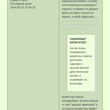
нормальная ближе к сухой!),
Последний визит:
хотя изначально маскирует
2014-03-22 22:44:18
хорошо; в общем кто думает
брать-не брать лучше не
берите, я свой забросила
(я
давно отвыкла по сто раз на
день смотреть в зеркало и
поправлять макияж)
чаровница*
написал(а):
так же очень
понравились
шампунь и маска
для волос
"дрожжи и
яичный желток".
действительно
питают и
ухаживают за
волосами.
можно про маску
поподробнее: волосы мягкие
от нее? аромат приятный? а
по консистенции она какая?