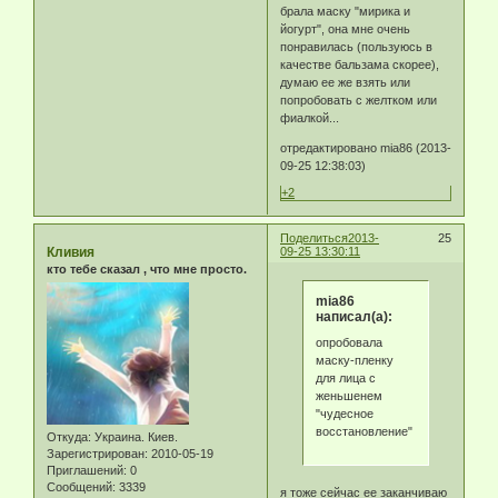
брала маску "мирика и
йогурт", она мне очень
понравилась (пользуюсь в
качестве бальзама скорее),
думаю ее же взять или
попробовать с желтком или
фиалкой...
отредактировано mia86 (2013-
09-25 12:38:03)
+2
Поделиться
2013-
25
Кливия
09-25 13:30:11
кто тебе сказал , что мне просто.
mia86
написал(а):
опробовала
маску-пленку
для лица с
женьшенем
"чудесное
восстановление"
Откуда:
Украина. Киев.
Зарегистрирован
: 2010-05-19
Приглашений:
0
Сообщений:
3339
я тоже сейчас ее заканчиваю