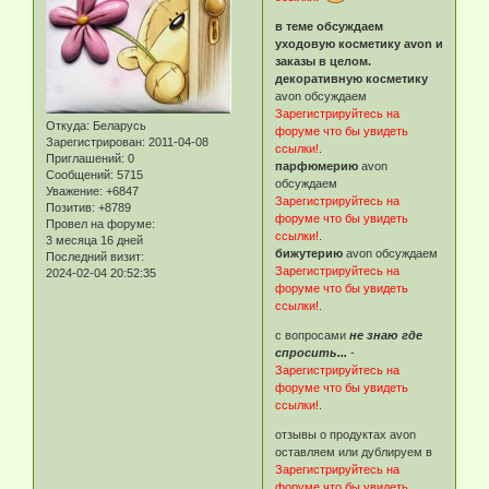
в теме обсуждаем
уходовую косметику avon и
заказы в целом.
декоративную косметику
avon обсуждаем
Зарегистрируйтесь на
Откуда:
Беларусь
форуме что бы увидеть
Зарегистрирован
: 2011-04-08
ссылки!
.
Приглашений:
0
парфюмерию
avon
Сообщений:
5715
обсуждаем
Уважение:
+6847
Зарегистрируйтесь на
Позитив:
+8789
форуме что бы увидеть
Провел на форуме:
ссылки!
.
3 месяца 16 дней
бижутерию
avon обсуждаем
Последний визит:
Зарегистрируйтесь на
2024-02-04 20:52:35
форуме что бы увидеть
ссылки!
.
с вопросами
не знаю где
спросить...
-
Зарегистрируйтесь на
форуме что бы увидеть
ссылки!
.
отзывы о продуктах avon
оставляем или дублируем в
Зарегистрируйтесь на
форуме что бы увидеть