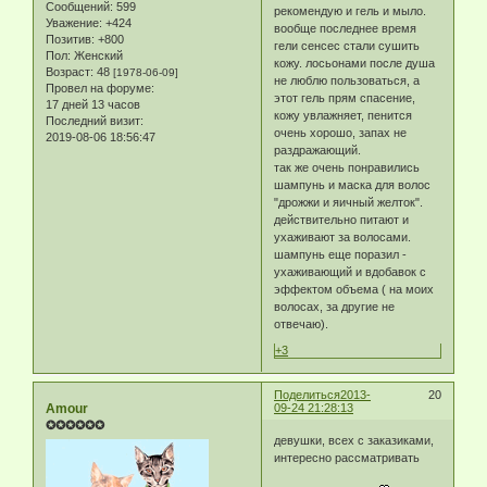
Сообщений:
599
рекомендую и гель и мыло.
Уважение:
+424
вообще последнее время
Позитив:
+800
гели сенсес стали сушить
Пол:
Женский
кожу. лосьонами после душа
Возраст:
48
[1978-06-09]
не люблю пользоваться, а
Провел на форуме:
этот гель прям спасение,
17 дней 13 часов
кожу увлажняет, пенится
Последний визит:
очень хорошо, запах не
2019-08-06 18:56:47
раздражающий.
так же очень понравились
шампунь и маска для волос
"дрожжи и яичный желток".
действительно питают и
ухаживают за волосами.
шампунь еще поразил -
ухаживающий и вдобавок с
эффектом объема ( на моих
волосах, за другие не
отвечаю).
+3
Поделиться
2013-
20
Amour
09-24 21:28:13
✪✪✪✪✪✪
девушки, всех с заказиками,
интересно рассматривать