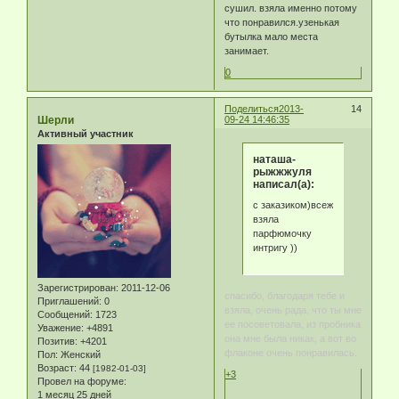
сушил. взяла именно потому
что понравился.узенькая
бутылка мало места
занимает.
0
Поделиться
2013-
14
Шерли
09-24 14:46:35
Активный участник
наташа-
рыжжжуля
написал(а):
с заказиком)всеж
взяла
парфюмочку
интригу ))
Зарегистрирован
: 2011-12-06
спасибо, благодаря тебе и
Приглашений:
0
взяла, очень рада, что ты мне
Сообщений:
1723
ее посоветовала, из пробника
Уважение:
+4891
она мне была никак, а вот во
Позитив:
+4201
флаконе очень понравилась.
Пол:
Женский
Возраст:
44
[1982-01-03]
+3
Провел на форуме:
1 месяц 25 дней