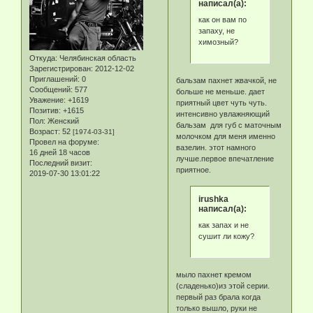
написал(а):
как он вам по
запаху, не
химозный?
Откуда:
Челябинская область
Зарегистрирован
: 2012-12-02
Приглашений:
0
бальзам пахнет жвачкой, не
Сообщений:
577
больше не меньше. дает
Уважение:
+1619
приятный цвет чуть чуть.
Позитив:
+1615
интенсивно увлажняющий
Пол:
Женский
бальзам для губ с маточным
Возраст:
52
[1974-03-31]
молочком для меня именно
Провел на форуме:
вазелин. этот намного
16 дней 18 часов
лучше.первое впечатление
Последний визит:
приятное.
2019-07-30 13:01:22
irushka
написал(а):
как запах и не
сушит ли кожу?
мыло пахнет кремом
(сладенько)из этой серии.
первый раз брала когда
только вышло, руки не