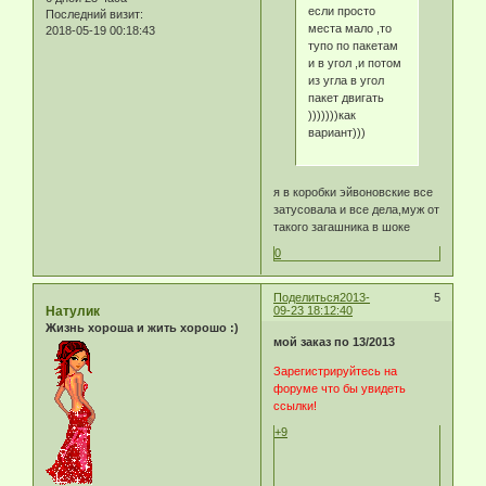
если просто
Последний визит:
места мало ,то
2018-05-19 00:18:43
тупо по пакетам
и в угол ,и потом
из угла в угол
пакет двигать
)))))))как
вариант)))
я в коробки эйвоновские все
затусовала и все дела,муж от
такого загашника в шоке
0
Поделиться
2013-
5
Натулик
09-23 18:12:40
Жизнь хороша и жить хорошо :)
мой заказ по 13/2013
Зарегистрируйтесь на
форуме что бы увидеть
ссылки!
+9