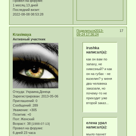
Провел на форуме:
1 месяц 13 дней
Последний визит:
2022-08-08 08:53:28
Поделиться
2013-
17
Krasiwaya
09-24 17:36:24
Активный участник
irushka
написал(а):
как он вам по
запаху, не
химозный? и как
он на губах - не
вазелин? у меня
два человека
заказали, но
Откуда:
Украина,Донецк
почему-то не
Зарегистрирован
: 2013-05-06
приходит уже
Приглашений:
0
второй заказ...
Сообщений:
289
Уважение:
+305
Позитив:
+0
Пол:
Женский
елена урал
Возраст:
38
[1988-07-13]
написал(а):
Провел на форуме:
6 дней 23 часа
мыло пахнет