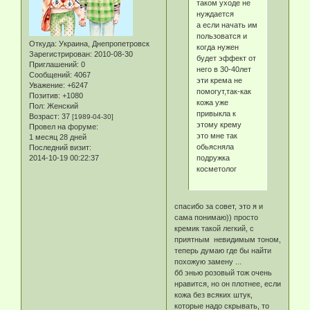
таком уходе не
нуждается
а если начать им
пользоватся и
Откуда:
Украина, Днепропетровск
когда нужен
Зарегистрирован
: 2010-08-30
будет эффект от
Приглашений:
0
него в 30-40лет
Сообщений:
4067
эти крема не
Уважение:
+6247
помогут,так-как
Позитив:
+1080
кожа уже
Пол:
Женский
привыкла к
Возраст:
37
[1989-04-30]
этому крему
Провел на форуме:
это мне так
1 месяц 28 дней
обьясняла
Последний визит:
подружка
2014-10-19 00:22:37
косметолог
спасибо за совет, это я и
сама понимаю)) просто
кремик такой легкий, с
приятным невидимым тоном,
теперь думаю где бы найти
похожую замену ...
бб энью розовый тож очень
нравится, но он плотнее, если
кожа без всяких штук,
которые надо скрывать, то