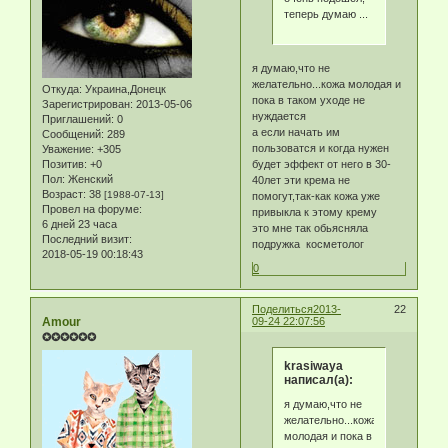
теперь думаю ...
я думаю,что не
желательно...кожа молодая и
Откуда:
Украина,Донецк
пока в таком уходе не
Зарегистрирован
: 2013-05-06
нуждается
Приглашений:
0
а если начать им
Сообщений:
289
пользоватся и когда нужен
Уважение:
+305
Позитив:
+0
будет эффект от него в 30-
Пол:
Женский
40лет эти крема не
Возраст:
38
[1988-07-13]
помогут,так-как кожа уже
Провел на форуме:
привыкла к этому крему
6 дней 23 часа
это мне так обьясняла
Последний визит:
подружка косметолог
2018-05-19 00:18:43
0
Поделиться
2013-
22
Amour
09-24 22:07:56
✪✪✪✪✪✪
krasiwaya
написал(а):
я думаю,что не
желательно...кожа
молодая и пока в