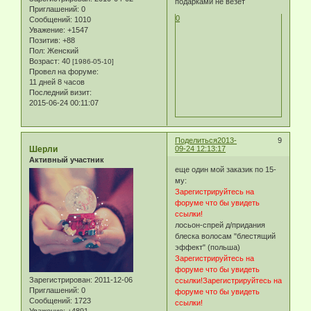
подарками не везет
Приглашений:
0
0
Сообщений:
1010
Уважение:
+1547
Позитив:
+88
Пол:
Женский
Возраст:
40
[1986-05-10]
Провел на форуме:
11 дней 8 часов
Последний визит:
2015-06-24 00:11:07
Поделиться
2013-
9
Шерли
09-24 12:13:17
Активный участник
еще один мой заказик по 15-
му:
Зарегистрируйтесь на
форуме что бы увидеть
ссылки!
лосьон-спрей д/придания
блеска волосам "блестящий
эффект" (польша)
Зарегистрируйтесь на
форуме что бы увидеть
Зарегистрирован
: 2011-12-06
ссылки!
Зарегистрируйтесь на
Приглашений:
0
форуме что бы увидеть
Сообщений:
1723
ссылки!