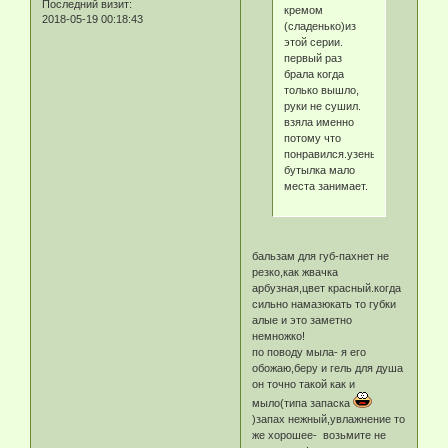
Последний визит:
кремом
2018-05-19 00:18:43
(сладенько)из
этой серии.
первый раз
брала когда
только вышло,
руки не сушил.
взяла именно
потому что
понравился.узенькая
бутылка мало
места занимает.
бальзам для губ-пахнет не
резко,как жвачка
арбузная,цвет красный.когда
сильно намазюкать то губки
алые и это заметно
немножко!
по поводу мыла- я его
обожаю,беру и гель для душа
он точно такой как и
мыло(типа запаска
)запах нежный,увлажнение то
же хорошее- возьмите не