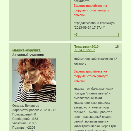
пожалеете!
Зарегистрируйтесь на
форуме что бы увидеть
ссылки!
отредактировано krasiwaya
(2013-09-24 17:37:44)
+6
Поделиться
2013-
18
мышка-норушка
09-24 19:22:52
Активный участник
мой маленький заказик по 13
каталогу
Зарегистрируйтесь на
форуме что бы увидеть
ссылки!
краска, три бальзамчика и
помада "сияние цвета" -
аметистовый закат.
краску все-таки решила
Откуда:
Беларусь
взять, хотя уже купила
Зарегистрирован
: 2012-06-12
гарньер... очень нравится
Приглашений:
0
цвет - насыщеный медно-
Сообщений:
1153
рыжий. но вымывается
Уважение:
+1955
катастрофически. через три
Позитив:
+2206
недели какой-то рыже-