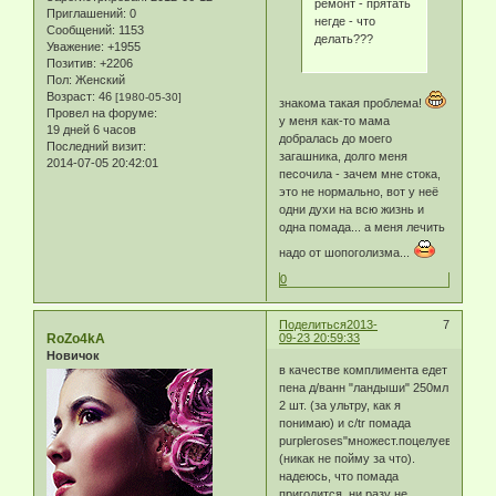
ремонт - прятать
Приглашений:
0
негде - что
Сообщений:
1153
делать???
Уважение:
+1955
Позитив:
+2206
Пол:
Женский
Возраст:
46
[1980-05-30]
знакома такая проблема!
Провел на форуме:
у меня как-то мама
19 дней 6 часов
добралась до моего
Последний визит:
загашника, долго меня
2014-07-05 20:42:01
песочила - зачем мне стока,
это не нормально, вот у неё
одни духи на всю жизнь и
одна помада... а меня лечить
надо от шопоголизма...
0
Поделиться
2013-
7
RoZo4kA
09-23 20:59:33
Новичок
в качестве комплимента едет
пена д/ванн "ландыши" 250мл
2 шт. (за ультру, как я
понимаю) и c/tr помада
purpleroses"множест.поцелуев"
(никак не пойму за что).
надеюсь, что помада
пригодится, ни разу не