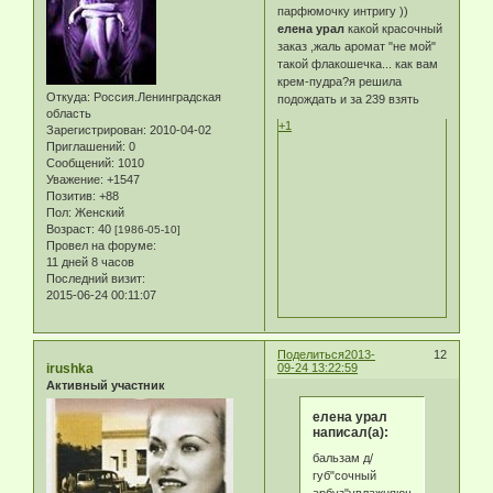
парфюмочку интригу ))
елена урал
какой красочный
заказ ,жаль аромат "не мой"
такой флакошечка... как вам
крем-пудра?я решила
Откуда:
Россия.Ленинградская
подождать и за 239 взять
область
+1
Зарегистрирован
: 2010-04-02
Приглашений:
0
Сообщений:
1010
Уважение:
+1547
Позитив:
+88
Пол:
Женский
Возраст:
40
[1986-05-10]
Провел на форуме:
11 дней 8 часов
Последний визит:
2015-06-24 00:11:07
Поделиться
2013-
12
irushka
09-24 13:22:59
Активный участник
елена урал
написал(а):
бальзам д/
губ"сочный