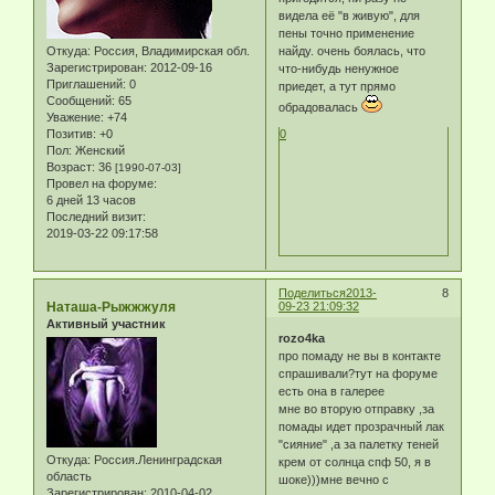
видела её "в живую", для
пены точно применение
Откуда:
Россия, Владимирская обл.
найду. очень боялась, что
Зарегистрирован
: 2012-09-16
что-нибудь ненужное
Приглашений:
0
приедет, а тут прямо
Сообщений:
65
обрадовалась
Уважение:
+74
Позитив:
+0
0
Пол:
Женский
Возраст:
36
[1990-07-03]
Провел на форуме:
6 дней 13 часов
Последний визит:
2019-03-22 09:17:58
Поделиться
2013-
8
Наташа-Рыжжжуля
09-23 21:09:32
Активный участник
rozo4ka
про помаду не вы в контакте
спрашивали?тут на форуме
есть она в галерее
мне во вторую отправку ,за
помады идет прозрачный лак
"сияние" ,а за палетку теней
Откуда:
Россия.Ленинградская
крем от солнца спф 50, я в
область
шоке)))мне вечно с
Зарегистрирован
: 2010-04-02