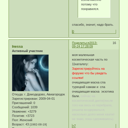
потому что
понравился.
спасибо, значит, надо брать.
0
Поделиться
2013-
16
Inessa
09-24 17:28:09
Активный участник
моя маленькая
косметическая часть по
11каталогу:
Зарегистрируйтесь на
форуме что бы увидеть
ссылки!
очищающая маска спа
турецкий хамам и спа
очищающая маска экзотика
Откуда:
г. Домодедово, Авиагородок
бали.
сейчас на
Зарегистрирован
: 2009-04-01
косметической диете(после
Приглашений:
0
того как весь нз перебрала,
Сообщений:
1039
решила воздержаться,
Уважение:
+3279
насколько долго меня хватит
Позитив:
+3723
не знаю, пока сдерживаюсь).
Пол:
Женский
Возраст:
43
[1982-08-19]
+7