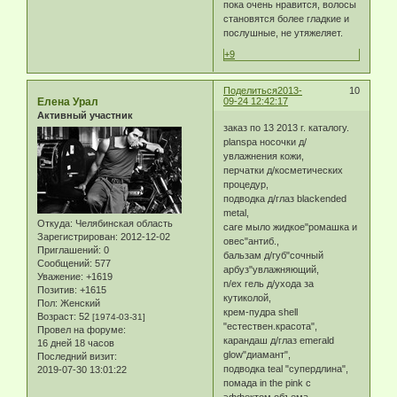
пока очень нравится, волосы
становятся более гладкие и
послушные, не утяжеляет.
+9
Поделиться
2013-
10
Елена Урал
09-24 12:42:17
Активный участник
заказ по 13 2013 г. каталогу.
planspa носочки д/
увлажнения кожи,
перчатки д/косметических
процедур,
подводка д/глаз blackended
metal,
Откуда:
Челябинская область
care мыло жидкое"ромашка и
Зарегистрирован
: 2012-12-02
овес"антиб.,
Приглашений:
0
бальзам д/губ"сочный
Сообщений:
577
арбуз"увлажняющий,
Уважение:
+1619
n/ex гель д/ухода за
Позитив:
+1615
кутиколой,
Пол:
Женский
крем-пудра shell
Возраст:
52
[1974-03-31]
"естествен.красота",
Провел на форуме:
карандаш д/глаз emerald
16 дней 18 часов
glow"диамант",
Последний визит:
подводка teal "супердлина",
2019-07-30 13:01:22
помада in the pink с
эффектом объема,