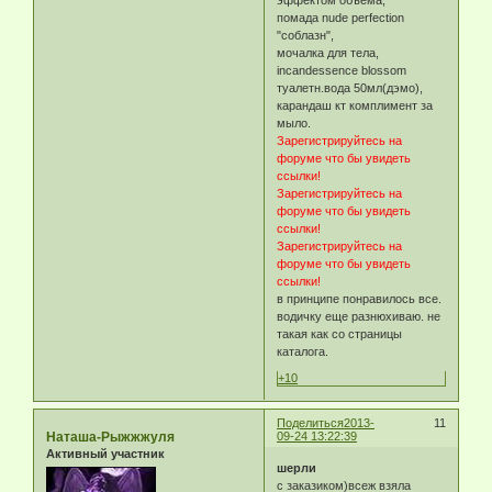
помада nude perfection
"соблазн",
мочалка для тела,
incandessence blossom
туалетн.вода 50мл(дэмо),
карандаш кт комплимент за
мыло.
Зарегистрируйтесь на
форуме что бы увидеть
ссылки!
Зарегистрируйтесь на
форуме что бы увидеть
ссылки!
Зарегистрируйтесь на
форуме что бы увидеть
ссылки!
в принципе понравилось все.
водичку еще разнюхиваю. не
такая как со страницы
каталога.
+10
Поделиться
2013-
11
Наташа-Рыжжжуля
09-24 13:22:39
Активный участник
шерли
с заказиком)всеж взяла