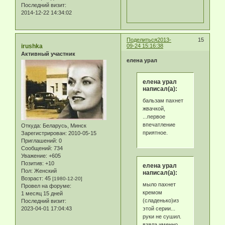
Последний визит:
2014-12-22 14:34:02
Поделиться
2013-
15
irushka
09-24 15:16:38
Активный участник
елена урал
елена урал
написал(а):
бальзам пахнет
жвачкой,
...первое
впечатление
Откуда:
Беларусь, Минск
приятное.
Зарегистрирован
: 2010-05-15
Приглашений:
0
Сообщений:
734
Уважение:
+605
Позитив:
+10
елена урал
Пол:
Женский
написал(а):
Возраст:
45
[1980-12-20]
мыло пахнет
Провел на форуме:
кремом
1 месяц 15 дней
(сладенько)из
Последний визит:
этой серии...
2023-04-01 17:04:43
руки не сушил.
взяла именно