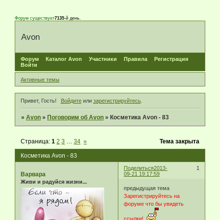
Форум существует
7135
-й день.
Avon
Форум
Каталог Avon
Участники
Правила
Регистрация
Войти
Активные темы
Привет, Гость!
Войдите
или
зарегистрируйтесь
.
»
Avon
»
Поговорим об Avon
»
Косметика Avon - 83
Страница:
1
2
3
…
34
»
Тема закрыта
Косметика Avon - 83
Поделиться
2013-
1
Варвара
09-21 19:17:59
Живи и радуйся жизни...
предыдущая тема
Зарегистрируйтесь на
форуме что бы увидеть
ссылки!