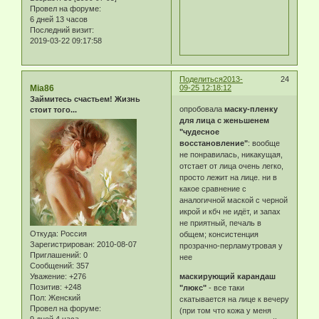
Провел на форуме:
6 дней 13 часов
Последний визит:
2019-03-22 09:17:58
Поделиться
2013-
24
Mia86
09-25 12:18:12
Займитесь счастьем! Жизнь
опробовала
маску-пленку
стоит того...
для лица с женьшенем
"чудесное
восстановление"
: вообще
не понравилась, никакущая,
отстает от лица очень легко,
просто лежит на лице. ни в
какое сравнение с
аналогичной маской с черной
икрой и кбч не идёт, и запах
не приятный, печаль в
Откуда:
Россия
общем; консистенция
Зарегистрирован
: 2010-08-07
прозрачно-перламутровая у
Приглашений:
0
нее
Сообщений:
357
Уважение:
+276
маскирующий карандаш
Позитив:
+248
"люкс"
- все таки
Пол:
Женский
скатывается на лице к вечеру
Провел на форуме:
(при том что кожа у меня
9 дней 4 часа