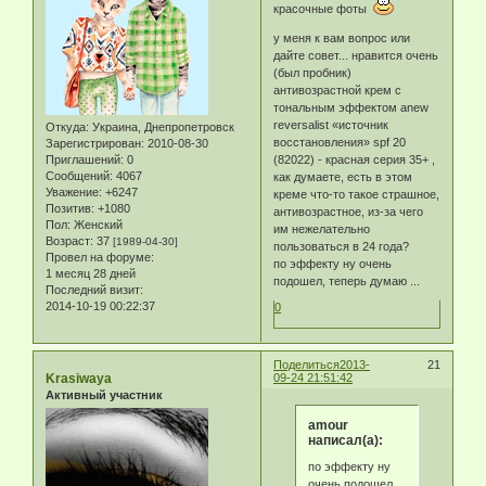
красочные фоты
у меня к вам вопрос или
дайте совет... нравится очень
(был пробник)
антивозрастной крем с
тональным эффектом anew
reversalist «источник
Откуда:
Украина, Днепропетровск
восстановления» spf 20
Зарегистрирован
: 2010-08-30
Приглашений:
0
(82022) - красная серия 35+ ,
Сообщений:
4067
как думаете, есть в этом
Уважение:
+6247
креме что-то такое страшное,
Позитив:
+1080
антивозрастное, из-за чего
Пол:
Женский
им нежелательно
Возраст:
37
[1989-04-30]
пользоваться в 24 года?
Провел на форуме:
по эффекту ну очень
1 месяц 28 дней
подошел, теперь думаю ...
Последний визит:
2014-10-19 00:22:37
0
Поделиться
2013-
21
Krasiwaya
09-24 21:51:42
Активный участник
amour
написал(а):
по эффекту ну
очень подошел,