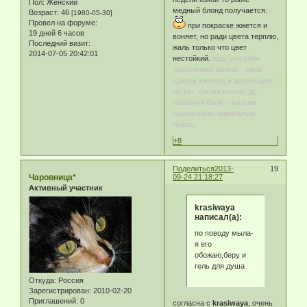
Пол:
Женский
медный блонд получается.
Возраст:
46
[1980-05-30]
Провел на форуме:
при покраске жжется и
19 дней 6 часов
воняет, но ради цвета терплю,
Последний визит:
жаль только что цвет
2014-07-05 20:42:01
нестойкий.
ищу для себя
идеальный рыжий - одна
краска жжется, в другой цвет
не тот, третья воняет до
головной боли - пока не
нашла свою идеальную
краску.
+8
Поделиться
2013-
19
Чаровница*
09-24 21:18:27
Активный участник
krasiwaya
написал(а):
по поводу мыла-
я его
обожаю,беру и
гель для душа
Откуда:
Россия
Зарегистрирован
: 2010-02-20
Приглашений:
0
согласна с
krasiwaya
, очень