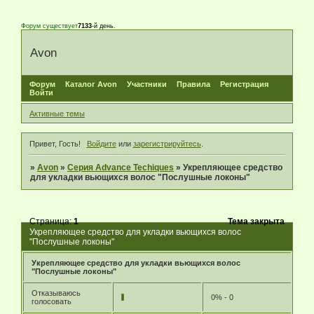
Форум существует
7133
-й день.
Avon
Форум
Каталог Avon
Участники
Правила
Регистрация
Войти
Активные темы
Привет, Гость!
Войдите
или
зарегистрируйтесь
.
»
Avon
»
Серия Advance Techiques
»
Укрепляющее средство
для укладки вьющихся волос "Послушные локоны"
Страница:
1
Тема закрыта
Укрепляющее средство для укладки вьющихся волос
"Послушные локоны"
Укрепляющее средство для укладки вьющихся волос
"Послушные локоны"
Отказываюсь
0% - 0
голосовать