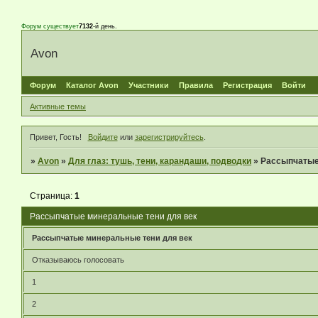
Форум существует
7132
-й день.
Avon
Форум
Каталог Avon
Участники
Правила
Регистрация
Войти
Активные темы
Привет, Гость!
Войдите
или
зарегистрируйтесь
.
»
Avon
»
Для глаз: тушь, тени, карандаши, подводки
»
Рассыпчатые
Страница:
1
Рассыпчатые минеральные тени для век
Рассыпчатые минеральные тени для век
Отказываюсь голосовать
1
2