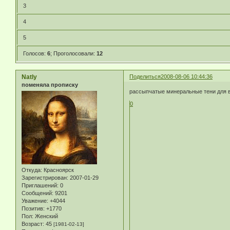
3
4
5
Голосов:
6
;
Проголосовали:
12
Natly
Поделиться
2008-08-06 10:44:36
поменяла прописку
рассыпчатые минеральные тени для 
0
Откуда:
Красноярск
Зарегистрирован
: 2007-01-29
Приглашений:
0
Сообщений:
9201
Уважение:
+4044
Позитив:
+1770
Пол:
Женский
Возраст:
45
[1981-02-13]