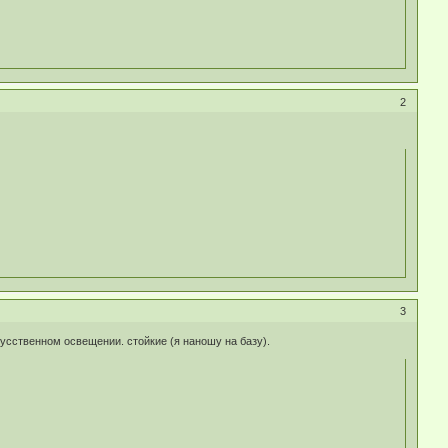
2
3
усственном освещении. стойкие (я наношу на базу).