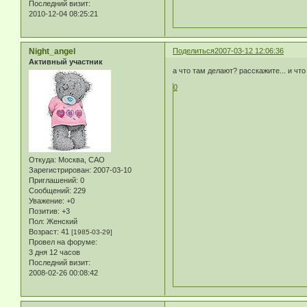
Последний визит:
2010-12-04 08:25:21
Night_angel
Поделиться
2007-03-12 12:06:36
Активный участник
а что там делают? расскажите... и что
0
Откуда:
Москва, САО
Зарегистрирован
: 2007-03-10
Приглашений:
0
Сообщений:
229
Уважение:
+0
Позитив:
+3
Пол:
Женский
Возраст:
41
[1985-03-29]
Провел на форуме:
3 дня 12 часов
Последний визит:
2008-02-26 00:08:42