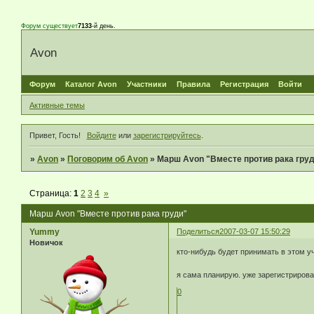
Форум существует
7133
-й день.
Avon
Форум
Каталог Avon
Участники
Правила
Регистрация
Войти
Активные темы
Привет, Гость!
Войдите
или
зарегистрируйтесь
.
»
Avon
»
Поговорим об Avon
»
Марш Avon "Вместе против рака гру
Страница:
1
2
3
4
»
Марш Avon "Вместе против рака груди"
Yummy
Поделиться
2007-03-07 15:50:29
Новичок
кто-нибудь будет принимать в этом у
я сама планирую. уже зарегистриров
0