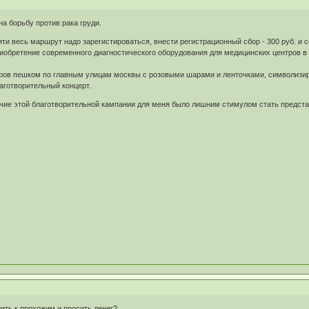
на борьбу против рака груди.
ти весь маршрут надо зарегистироваться, внести регистрационный сбор - 300 руб. и 
иобретение современного диагностического оборудования для медицинских центров в р
ров пешком по главным улицам москвы с розовыми шарами и ленточками, символизир
аготворительный концерт.
ичие этой благотворительной кампании для меня было лишним стимулом стать предста
дить к прохожим и просить денег?