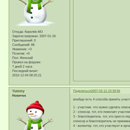
Откуда:
Королёв МО
Зарегистрирован
: 2007-01-26
Приглашений:
0
Сообщений:
88
Уважение:
+3
Позитив:
+0
Пол:
Женский
Провел на форуме:
7 дней 2 часа
Последний визит:
2010-12-04 08:25:21
Yummy
Поделиться
2007-03-12 23:39:56
Новичок
вообще есть 4 способа принять участ
1 - участник. что нужно сделать опи
2 - спонсор. тот, кто помогает учас
3 - благотворитель. тот, кто просто п
спонсор и благотворитель не приним
4 - волонтер. тот, кто участвует в о