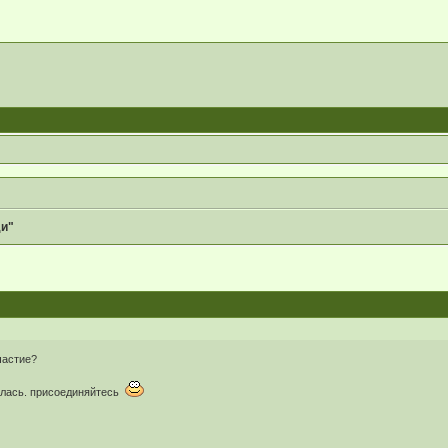
ди"
частие?
алась. присоединяйтесь