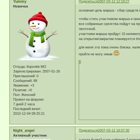
Yummy
Поделиться
2007-03-12 12:19:27
Новичок
основная цель марша - сбор средств 
чтобы стать участником марша и прои
все собранные срелства пойдут на пр
ленточкой.
участники марша пройдут 15 километ
на открытии/закрытии планируется бл
для меня эта тема очень близка. нал
пройти не могу никак
0
Откуда:
Королёв МО
Зарегистрирован
: 2007-01-26
Приглашений:
0
Сообщений:
88
Уважение:
+3
Позитив:
+0
Пол:
Женский
Провел на форуме:
7 дней 2 часа
Последний визит:
2010-12-04 08:25:21
Night_angel
Поделиться
2007-03-12 16:07:30
Активный участник
а когда будет? и как собирать? подхо