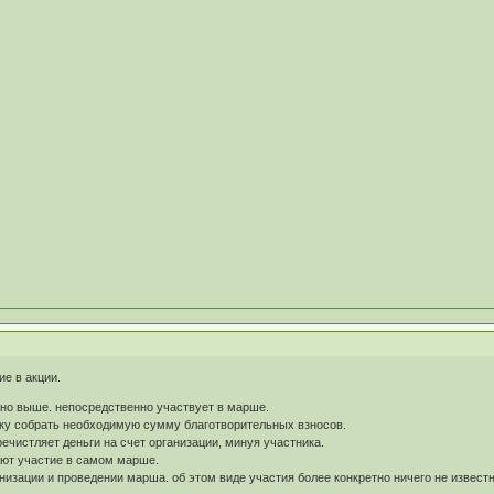
ие в акции.
сано выше. непосредственно участвует в марше.
тнику собрать необходимую сумму благотворительных взносов.
еречистляет деньги на счет организации, минуя участника.
ают участие в самом марше.
рганизации и проведении марша. об этом виде участия более конкретно ничего не известн