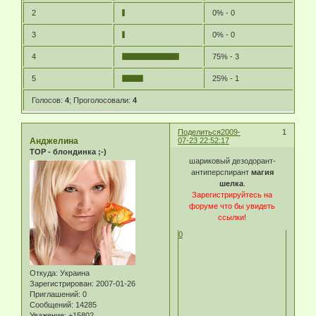
2
0% - 0
3
0% - 0
4
75% - 3
5
25% - 1
Голосов:
4
;
Проголосовали:
4
Поделиться
2009-
1
Анджелина
07-23 22:52:17
TOP - блондинка ;-)
шариковый дезодорант-
антиперспирант
магия
шелка
.
Зарегистрируйтесь на
форуме что бы увидеть
ссылки!
0
Откуда:
Украина
Зарегистрирован
: 2007-01-26
Приглашений:
0
Сообщений:
14285
Уважение:
+15802