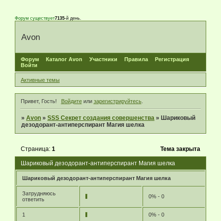
Форум существует
7135
-й день.
Avon
Форум
Каталог Avon
Участники
Правила
Регистрация
Войти
Активные темы
Привет, Гость!
Войдите
или
зарегистрируйтесь
.
»
Avon
»
SSS Секрет создания совершенства
»
Шариковый
дезодорант-антиперспирант Магия шелка
Страница:
1
Тема закрыта
Шариковый дезодорант-антиперспирант Магия шелка
Шариковый дезодорант-антиперспирант Магия шелка
Затрудняюсь
0% - 0
ответить
1
0% - 0