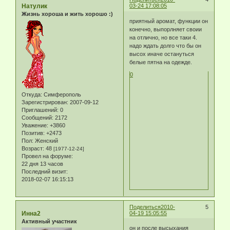
Натулик
03-24 17:08:05
Жизнь хороша и жить хорошо :)
приятный аромат, функции он
конечно, выпорлняет своии
на отлично, но все таки 4.
надо ждать долго что бы он
высох иначе остануться
белые пятна на одежде.
0
Откуда:
Симферополь
Зарегистрирован
: 2007-09-12
Приглашений:
0
Сообщений:
2172
Уважение:
+3860
Позитив:
+2473
Пол:
Женский
Возраст:
48
[1977-12-24]
Провел на форуме:
22 дня 13 часов
Последний визит:
2018-02-07 16:15:13
Поделиться
2010-
5
Инна2
04-19 15:05:55
Активный участник
он и после высыхания