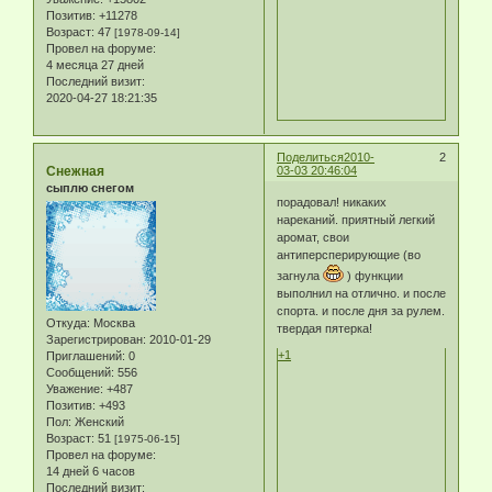
Позитив:
+11278
Возраст:
47
[1978-09-14]
Провел на форуме:
4 месяца 27 дней
Последний визит:
2020-04-27 18:21:35
Поделиться
2010-
2
Снежная
03-03 20:46:04
сыплю снегом
порадовал! никаких
нареканий. приятный легкий
аромат, свои
антиперсперирующие (во
загнула
) функции
выполнил на отлично. и после
спорта. и после дня за рулем.
Откуда:
Москва
твердая пятерка!
Зарегистрирован
: 2010-01-29
+1
Приглашений:
0
Сообщений:
556
Уважение:
+487
Позитив:
+493
Пол:
Женский
Возраст:
51
[1975-06-15]
Провел на форуме:
14 дней 6 часов
Последний визит: