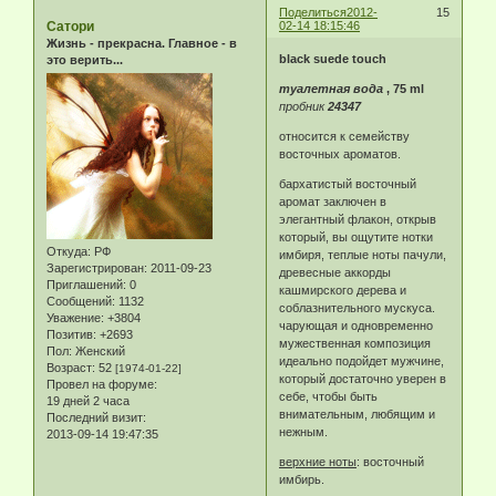
Поделиться
2012-
15
Сатори
02-14 18:15:46
Жизнь - прекрасна. Главное - в
black suede touch
это верить...
туалетная вода
, 75 ml
пробник
24347
относится к семейству
восточных ароматов.
бархатистый восточный
аромат заключен в
элегантный флакон, открыв
который, вы ощутите нотки
Откуда:
РФ
имбиря, теплые ноты пачули,
Зарегистрирован
: 2011-09-23
древесные аккорды
Приглашений:
0
кашмирского дерева и
Сообщений:
1132
соблазнительного мускуса.
Уважение:
+3804
чарующая и одновременно
Позитив:
+2693
мужественная композиция
Пол:
Женский
идеально подойдет мужчине,
Возраст:
52
[1974-01-22]
который достаточно уверен в
Провел на форуме:
себе, чтобы быть
19 дней 2 часа
внимательным, любящим и
Последний визит:
нежным.
2013-09-14 19:47:35
верхние ноты
: восточный
имбирь.