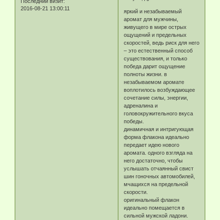
Последний визит:
2016-08-21 13:00:11
яркий и незабываемый
аромат для мужчины,
живущего в мире острых
ощущений и предельных
скоростей, ведь риск для него
– это естественный способ
существования, и только
победа дарит ощущение
полноты жизни. в
незабываемом аромате
воплотилось возбуждающее
сочетание силы, энергии,
адреналина и
головокружительного вкуса
победы.
динамичная и интригующая
форма флакона идеально
передает идею нового
аромата. одного взгляда на
него достаточно, чтобы
услышать отчаянный свист
шин гоночных автомобилей,
мчащихся на предельной
скорости.
оригинальный флакон
идеально помещается в
сильной мужской ладони.