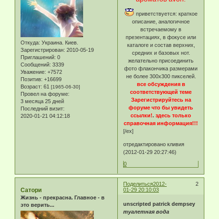
приветствуется: краткое
описание, аналогичное
встречаемому в
презентациях, в фокусе или
Откуда:
Украина. Киев.
каталоге и состав верхних,
Зарегистрирован
: 2010-05-19
средних и базовых нот.
Приглашений:
0
желательно присоединить
Сообщений:
3339
фото флакончика размерами
Уважение:
+7572
не более 300х300 пикселей.
Позитив:
+16699
все обсуждения в
Возраст:
61
[1965-06-30]
соответствующей теме
Провел на форуме:
Зарегистрируйтесь на
3 месяца 25 дней
форуме что бы увидеть
Последний визит:
ссылки!
.
здесь только
2020-01-21 04:12:18
справочная информация!!!
[/ex]
отредактировано кливия
(2012-01-29 20:27:46)
0
Поделиться
2012-
2
Сатори
01-29 20:10:03
Жизнь - прекрасна. Главное - в
unscripted patrick dempsey
это верить...
туалетная вода