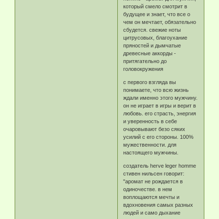
который смело смотрит в
будущее и знает, что все о
чем он мечтает, обязательно
сбудется. свежие ноты
цитрусовых, благоухание
пряностей и дымчатые
древесные аккорды -
притягательно до
головокружения
с первого взгляда вы
понимаете, что всю жизнь
ждали именно этого мужчину.
он не играет в игры и верит в
любовь. его страсть, энергия
и уверенность в себе
очаровывают безо сяких
усилий с его стороны. 100%
мужественности. для
настоящего мужчины.
создатель herve leger homme
стивен нильсен говорит:
"аромат не рождается в
одиночестве. в нем
воплощаются мечты и
вдохновения самых разных
людей и само дыхание