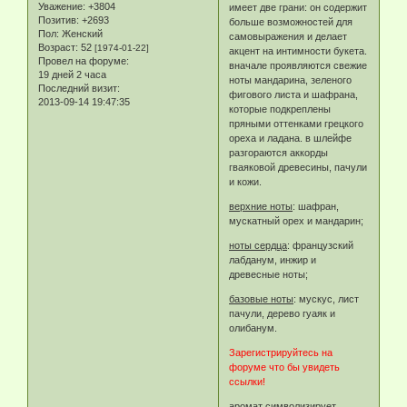
Уважение:
+3804
имеет две грани: он содержит
Позитив:
+2693
больше возможностей для
Пол:
Женский
самовыражения и делает
Возраст:
52
[1974-01-22]
акцент на интимности букета.
Провел на форуме:
вначале проявляются свежие
19 дней 2 часа
ноты мандарина, зеленого
Последний визит:
фигового листа и шафрана,
2013-09-14 19:47:35
которые подкреплены
пряными оттенками грецкого
ореха и ладана. в шлейфе
разгораются аккорды
гваяковой древесины, пачули
и кожи.
верхние ноты
: шафран,
мускатный орех и мандарин;
ноты сердца
: французский
лабданум, инжир и
древесные ноты;
базовые ноты
: мускус, лист
пачули, дерево гуаяк и
олибанум.
Зарегистрируйтесь на
форуме что бы увидеть
ссылки!
аромат символизирует