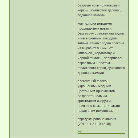
базовые ноты -фиалковый
корень , гуаяковое дерево ,
ладанная камедь .
композиция интригует
прохладными нотами
бергамоту , свежей лавандой
и насыщенным аккордом
табака .тайна сердца соткана
из выразительных нот
кипариса , кардамону и
черной фиалки , завершаясь
страстным шепотом
фиалкового корня, гуаякового
дерева и камеди .
элегантный флакон,
украшенный модным
цветочным орнаментом,
разработан самим
кристианом лакруа и
поистине может считаться
предметом искусства.
отредактировано кливия
(2012-01-31 10:43:48)
+2