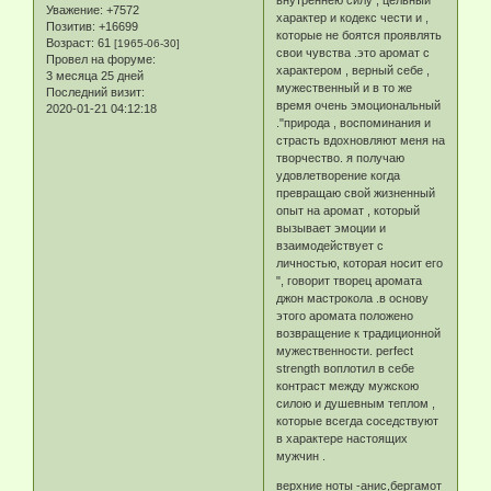
Уважение:
+7572
характер и кодекс чести и ,
Позитив:
+16699
которые не боятся проявлять
Возраст:
61
[1965-06-30]
свои чувства .это аромат с
Провел на форуме:
характером , верный себе ,
3 месяца 25 дней
мужественный и в то же
Последний визит:
время очень эмоциональный
2020-01-21 04:12:18
."природа , воспоминания и
страсть вдохновляют меня на
творчество. я получаю
удовлетворение когда
превращаю свой жизненный
опыт на аромат , который
вызывает эмоции и
взаимодействует с
личностью, которая носит его
", говорит творец аромата
джон мастрокола .в основу
этого аромата положено
возвращение к традиционной
мужественности. perfect
strength воплотил в себе
контраст между мужскою
силою и душевным теплом ,
которые всегда соседствуют
в характере настоящих
мужчин .
верхние ноты
-анис,бергамот