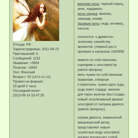
верхние ноты
: черный перец,
анис, кардамон.
ноты сердца
: фиалка,
лаванда, инжир.
базовые ноты
: кедр, ветивер,
пачули.
относится к древесно-
зеленому семейству
Откуда:
РФ
ароматов.
(первый раз в
Зарегистрирован
: 2011-09-23
продаже в каталоге 14/2009)
Приглашений:
0
Сообщений:
1132
живите по собственному
Уважение:
+3804
сценарию с unscripted by
Позитив:
+2693
patrick dempsey
Пол:
Женский
жить нужно по собственным
Возраст:
52
[1974-01-22]
правилам, отвергая
Провел на форуме:
стереотипы. нужно идти туда,
19 дней 2 часа
куда зовет сердце. именно
Последний визит:
для таких мужчин был создан
2013-09-14 19:47:35
новый эксклюзивный аромат
unscripted от патрика демпси
(patrick dempsey).
патрик демпси, знаменитый
американский актер,
представляет новую
туалетную воду unscripted.
аромат воплощает собой