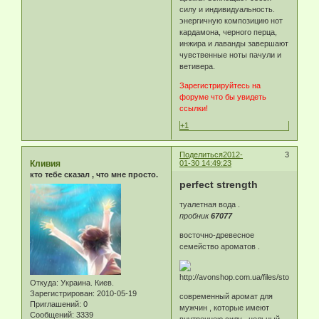
силу и индивидуальность.
энергичную композицию нот
кардамона, черного перца,
инжира и лаванды завершают
чувственные ноты пачули и
ветивера.
Зарегистрируйтесь на
форуме что бы увидеть
ссылки!
+1
Поделиться
2012-
3
Кливия
01-30 14:49:23
кто тебе сказал , что мне просто.
perfect strength
туалетная вода .
пробник
67077
восточно-древесное
семейство ароматов .
Откуда:
Украина. Киев.
Зарегистрирован
: 2010-05-19
современный аромат для
Приглашений:
0
мужчин , которые имеют
Сообщений:
3339
внутреннею силу , цельный