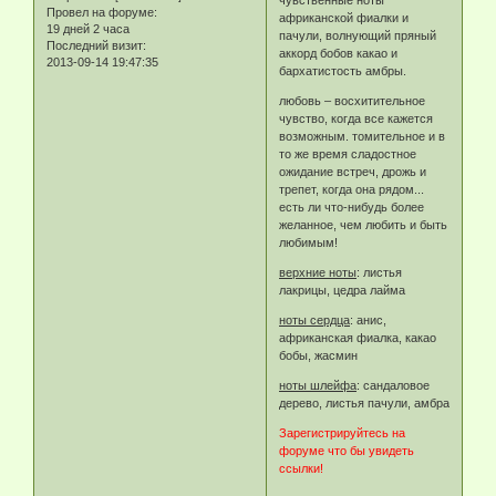
Провел на форуме:
африканской фиалки и
19 дней 2 часа
пачули, волнующий пряный
Последний визит:
аккорд бобов какао и
2013-09-14 19:47:35
бархатистость амбры.
любовь – восхитительное
чувство, когда все кажется
возможным. томительное и в
то же время сладостное
ожидание встреч, дрожь и
трепет, когда она рядом...
есть ли что-нибудь более
желанное, чем любить и быть
любимым!
верхние ноты
: листья
лакрицы, цедра лайма
ноты сердца
: анис,
африканская фиалка, какао
бобы, жасмин
ноты шлейфа
: сандаловое
дерево, листья пачули, амбра
Зарегистрируйтесь на
форуме что бы увидеть
ссылки!