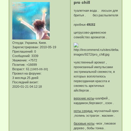
pro chill
туалетная вода . лосьон для
бритья . без распылителя
.
пробник
49151
цитрусово-древесное
семейство ароматов .
Откуда:
Украина. Киев.
Зарегистрирован
: 2010-05-19
Приглашений:
0
Сообщений:
3339
Уважение:
+7572
чувственный аромат ,
Позитив:
+16699
пронизанный импульсами
Возраст:
61
[1965-06-30]
экстремальной свежести, в
Провел на форуме:
которых воплотилось
3 месяца 25 дней
первозданная красота и
Последний визит:
свежесть арктичных
2020-01-21 04:12:18
айсбергов .
верхние ноты
-шалфей ,
кардамон,бергамот , озон .
ноты сердца
-мускатный орех
,полинь эстрагон . жасмин .
базовые ноты
-мох ,тиковое
дерево , бобы тонка .