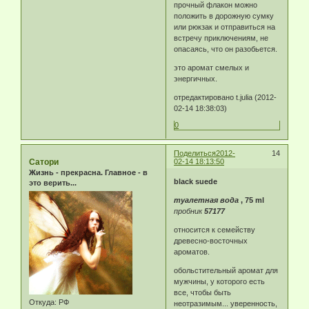
прочный флакон можно
положить в дорожную сумку
или рюкзак и отправиться на
встречу приключениям, не
опасаясь, что он разобьется.
это аромат смелых и
энергичных.
отредактировано t.julia (2012-
02-14 18:38:03)
0
Поделиться
2012-
14
Сатори
02-14 18:13:50
Жизнь - прекрасна. Главное - в
black suede
это верить...
туалетная вода
, 75 ml
пробник
57177
относится к семейству
древесно-восточных
ароматов.
обольстительный аромат для
мужчины, у которого есть
все, чтобы быть
Откуда:
РФ
неотразимым... уверенность,