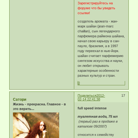
Зарегистрируйтесь на
форуме что бы увидеть
ссылки!
создатель аромата - жан-
марк шайан (jean-marc
chaillan), сын легендарного
парфюмера раймона шайана,
начал свою карьеру в сан-
пауло, бразилия, а в 1997
году переехал в нью-йорк.
шайан считает парфюмерию
синтезом искусства и науки,
он любит открывать
характерные особенности
разных культур и стран.
0
Поделиться
2012-
17
Сатори
02-14 22:41:38
Жизнь - прекрасна. Главное - в
full speed intense
это верить...
туалетная вода, 75 мл
(первый раз в продаже в
каталоге 09/2007)
относится к семейству