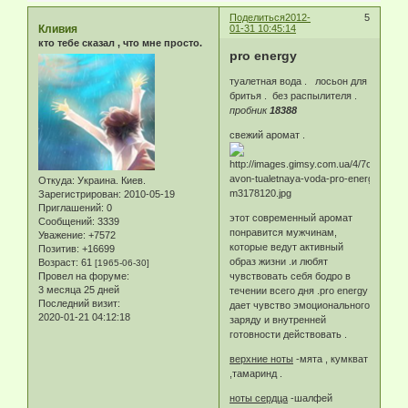
Поделиться
2012-
5
Кливия
01-31 10:45:14
кто тебе сказал , что мне просто.
pro energy
туалетная вода . лосьон для
бритья . без распылителя .
пробник
18388
свежий аромат .
Откуда:
Украина. Киев.
Зарегистрирован
: 2010-05-19
Приглашений:
0
этот современный аромат
Сообщений:
3339
понравится мужчинам,
Уважение:
+7572
которые ведут активный
Позитив:
+16699
образ жизни .и любят
Возраст:
61
[1965-06-30]
чувствовать себя бодро в
Провел на форуме:
3 месяца 25 дней
течении всего дня .pro energy
Последний визит:
дает чувство эмоционального
2020-01-21 04:12:18
заряду и внутренней
готовности действовать .
верхние ноты
-мята , кумкват
,тамаринд .
ноты сердца
-шалфей