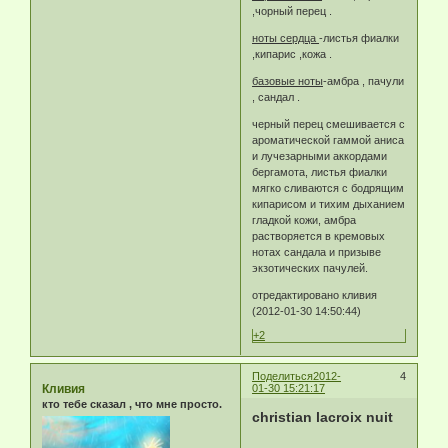
,чорный перец .
ноты сердца
-листья фиалки
,кипарис ,кожа .
базовые ноты
-амбра , пачули
, сандал .
черный перец смешивается с
ароматической гаммой аниса
и лучезарными аккордами
бергамота, листья фиалки
мягко сливаются с бодрящим
кипарисом и тихим дыханием
гладкой кожи, амбра
растворяется в кремовых
нотах сандала и призыве
экзотических пачулей.
отредактировано кливия
(2012-01-30 14:50:44)
+2
Поделиться
2012-
4
Кливия
01-30 15:21:17
кто тебе сказал , что мне просто.
christian lacroix nuit