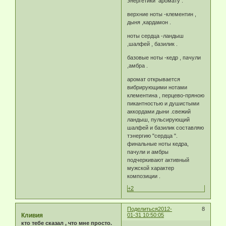
энергетики аромату .
верхние ноты -клементин ,
дыня ,кардамон .
ноты сердца -ландыш
,шалфей , базилик .
базовые ноты -кедр , пачули
,амбра .
аромат открывается
вибрирующими нотами
клементина , перцево-пряною
пикантностью и душистыми
аккордами дыни .свежий
ландыш, пульсирующий
шалфей и базилик составляю
тэнергию "сердца ".
финальные ноты кедра,
пачули и амбры
подчеркивают активный
мужской характер
композиции .
+2
Поделиться
2012-
8
Кливия
01-31 10:50:05
кто тебе сказал , что мне просто.