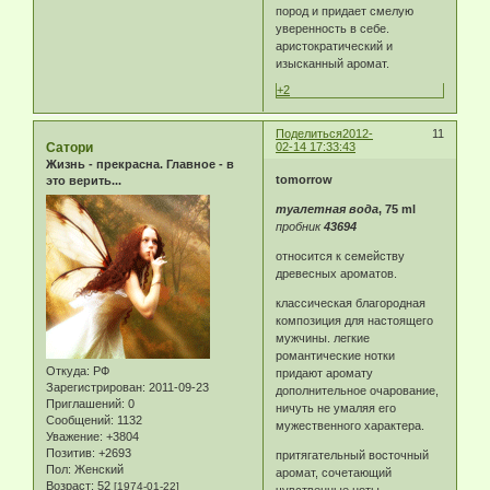
пород и придает смелую
уверенность в себе.
аристократический и
изысканный аромат.
+2
Поделиться
2012-
11
Сатори
02-14 17:33:43
Жизнь - прекрасна. Главное - в
tomorrow
это верить...
туалетная вода
, 75 ml
пробник
43694
относится к семейству
древесных ароматов.
классическая благородная
композиция для настоящего
мужчины. легкие
романтические нотки
Откуда:
РФ
придают аромату
Зарегистрирован
: 2011-09-23
дополнительное очарование,
Приглашений:
0
ничуть не умаляя его
Сообщений:
1132
мужественного характера.
Уважение:
+3804
Позитив:
+2693
притягательный восточный
Пол:
Женский
аромат, сочетающий
Возраст:
52
[1974-01-22]
чувственные ноты