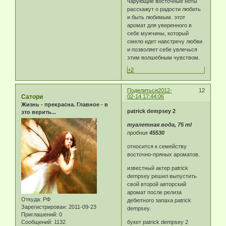
чарующие восточные ноты
расскажут о радости любить
и быть любимым. этот
аромат для уверенного в
себе мужчины, который
смело идет навстречу любви
и позволяет себе увлечься
этим волшебным чувством.
+2
Поделиться
2012-
12
Сатори
02-14 17:44:06
Жизнь - прекрасна. Главное - в
patrick dempsey 2
это верить...
туалетная вода, 75 ml
пробник
45530
относится к семейству
восточно-пряных ароматов.
известный актер patrick
dempsey решил выпустить
свой второй авторский
аромат после релиза
Откуда:
РФ
дебютного запаха patrick
Зарегистрирован
: 2011-09-23
dempsey.
Приглашений:
0
Сообщений:
1132
букет patrick dempsey 2