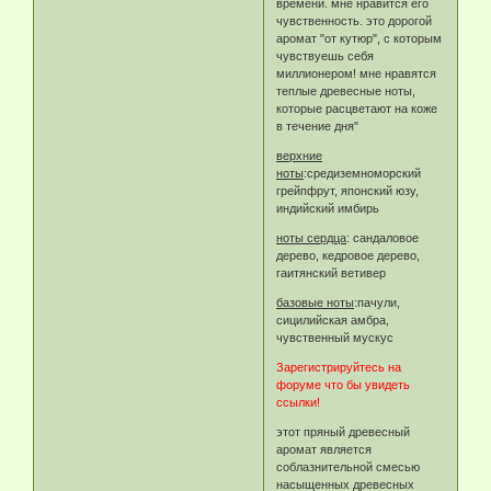
времени. мне нравится его
чувственность. это дорогой
аромат "от кутюр", с которым
чувствуешь себя
миллионером! мне нравятся
теплые древесные ноты,
которые расцветают на коже
в течение дня"
верхние
ноты
:средиземноморский
грейпфрут, японский юзу,
индийский имбирь
ноты сердца
: сандаловое
дерево, кедровое дерево,
гаитянский ветивер
базовые ноты
:пачули,
сицилийская амбра,
чувственный мускус
Зарегистрируйтесь на
форуме что бы увидеть
ссылки!
этот пряный древесный
аромат является
соблазнительной смесью
насыщенных древесных