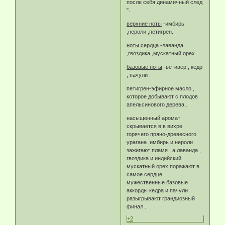
после себя динамичный след
".
верхние ноты
-имбирь
,нероли ,петигрен.
ноты сердца
-лаванда
,гвоздика ,мускатный орех.
базовые ноты
-ветивер , кедр
, пачули .
петигрен-эфирное масло ,
которое добывают с плодов
апельсинового дерева .
насыщенный аромат
скрывается в в вихре
горячего пряно-древесного
урагана .имбирь и нероли
зажигают пламя , а лаванда ,
гвоздика и индийский
мускатный орех поражают в
самое сердце .
мужественные базовые
аккорды кедра и пачули
разыгрывают грандиозный
финал .
+2