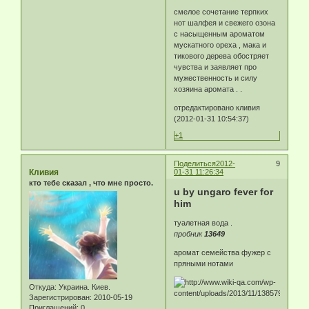
смелое сочетание терпких
нот шалфея и свежего озона
с насыщенным ароматом
мускатного ореха , мака и
тикового дерева обостряет
чувства и заявляет про
мужественность и силу
хозяина аромата . .
отредактировано кливия
(2012-01-31 10:54:37)
+1
Поделиться
2012-
9
Кливия
01-31 11:26:34
кто тебе сказал , что мне просто.
u by ungaro fever for
him
туалетная вода .
пробник
13649
аромат семейства фужер с
пряными нотами
Откуда:
Украина. Киев.
Зарегистрирован
: 2010-05-19
Приглашений:
0