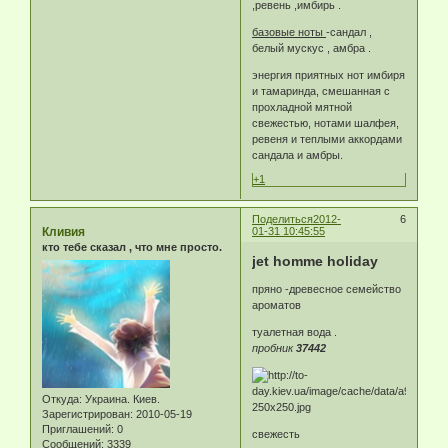
,ревень ,имбирь .
базовые ноты
-сандал ,
белый мускус , амбра .
энергия приятных нот имбиря
и тамаринда, смешанная с
прохладной мятной
свежестью, нотами шалфея,
ревеня и теплыми аккордами
сандала и амбры.
+1
Поделиться
2012-
6
Кливия
01-31 10:45:55
кто тебе сказал , что мне просто.
jet homme holiday
пряно -древесное семейство
ароматов
туалетная вода .
пробник
37442
Откуда:
Украина. Киев.
Зарегистрирован
: 2010-05-19
Приглашений:
0
свежесть
Сообщений:
3339