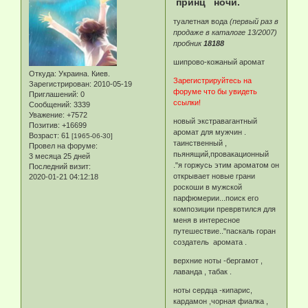
принц ночи.
туалетная вода
(первый раз в
продаже в каталоге 13/2007)
пробник
18188
шипрово-кожаный аромат
Откуда:
Украина. Киев.
Зарегистрируйтесь на
Зарегистрирован
: 2010-05-19
форуме что бы увидеть
Приглашений:
0
ссылки!
Сообщений:
3339
Уважение:
+7572
новый экстравагантный
Позитив:
+16699
аромат для мужчин .
Возраст:
61
[1965-06-30]
таинственный ,
Провел на форуме:
пьянящий,провакационный
3 месяца 25 дней
."я горжусь этим ароматом он
Последний визит:
открывает новые грани
2020-01-21 04:12:18
роскоши в мужской
парфюмерии...поиск его
композиции преврвтился для
меня в интересное
путешествие.."паскаль горан
создатель аромата .
верхние ноты -бергамот ,
лаванда , табак .
ноты сердца -кипарис,
кардамон ,чорная фиалка ,