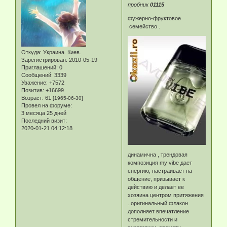
пробник
01115
фужерно-фруктовое
семейство .
Откуда:
Украина. Киев.
Зарегистрирован
: 2010-05-19
Приглашений:
0
Сообщений:
3339
Уважение:
+7572
Позитив:
+16699
Возраст:
61
[1965-06-30]
Провел на форуме:
3 месяца 25 дней
Последний визит:
2020-01-21 04:12:18
динамична , трендовая
композиция my vibe дает
єнергию, настраивает на
общение, призывает к
действию и делает ее
хозяина центром притяжения
. оригинальный флакон
дополняет впечатление
стремительности и