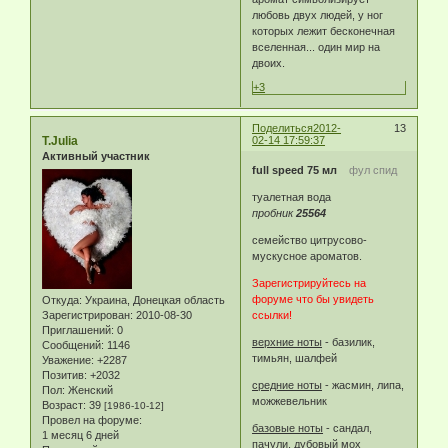
любовь двух людей, у ног
которых лежит бесконечная
вселенная... один мир на
двоих.
+3
Поделиться
2012-
13
T.Julia
02-14 17:59:37
Активный участник
full speed 75 мл
фул спид
туалетная вода
пробник
25564
семейство цитрусово-
мускусное ароматов.
Зарегистрируйтесь на
форуме что бы увидеть
Откуда:
Украина, Донецкая область
Зарегистрирован
: 2010-08-30
ссылки!
Приглашений:
0
верхние ноты
- базилик,
Сообщений:
1146
тимьян, шалфей
Уважение:
+2287
Позитив:
+2032
средние ноты
- жасмин, липа,
Пол:
Женский
можжевельник
Возраст:
39
[1986-10-12]
Провел на форуме:
базовые ноты
- сандал,
1 месяц 6 дней
пачули, дубовый мох