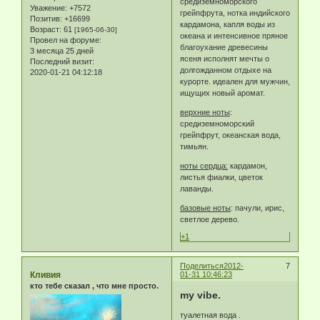
средиземноморского
Уважение:
+7572
грейпфрута, нотка индийского
Позитив:
+16699
кардамона, капля воды из
Возраст:
61
[1965-06-30]
океана и интенсивное пряное
Провел на форуме:
благоухание древесины
3 месяца 25 дней
ясеня исполнят мечты о
Последний визит:
долгожданном отдыхе на
2020-01-21 04:12:18
курорте. идеален для мужчин,
ищущих новый аромат.
верхние ноты
:
средиземноморский
грейпфрут, океанская вода,
тимьян.
ноты сердца:
кардамон,
листья фиалки, цветок
лаванды.
базовые ноты
: пачули, ирис,
светлое дерево.
+1
Поделиться
2012-
7
Кливия
01-31 10:46:23
кто тебе сказал , что мне просто.
my vibe.
туалетная вода .