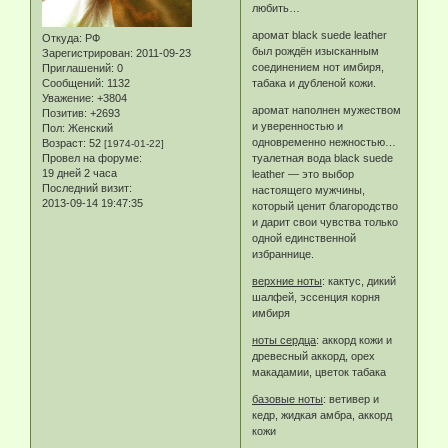
любить…
аромат black suede leather
Откуда:
РФ
был рождён изысканным
Зарегистрирован
: 2011-09-23
соединением нот имбиря,
Приглашений:
0
Сообщений:
1132
табака и дубленой кожи.
Уважение:
+3804
аромат наполнен мужеством
Позитив:
+2693
и уверенностью и
Пол:
Женский
одновременно нежностью…
Возраст:
52
[1974-01-22]
Провел на форуме:
туалетная вода black suede
19 дней 2 часа
leather — это выбор
Последний визит:
настоящего мужчины,
2013-09-14 19:47:35
который ценит благородство
и дарит свои чувства только
одной единственной
избраннице.
верхние ноты
: кактус, дикий
шалфей, эссенция корня
имбиря
ноты сердца
: аккорд кожи и
древесный аккорд, орех
макадамии, цветок табака
базовые ноты
: ветивер и
кедр, жидкая амбра, аккорд
кожи