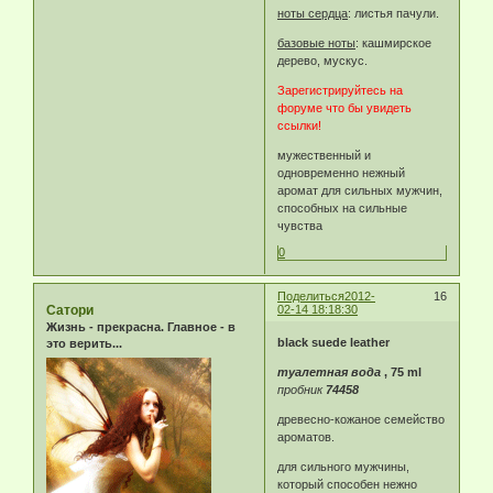
ноты сердца
: листья пачули.
базовые ноты
: кашмирское
дерево, мускус.
Зарегистрируйтесь на
форуме что бы увидеть
ссылки!
мужественный и
одновременно нежный
аромат для сильных мужчин,
способных на сильные
чувства
0
Поделиться
2012-
16
Сатори
02-14 18:18:30
Жизнь - прекрасна. Главное - в
black suede leather
это верить...
туалетная вода
, 75 ml
пробник
74458
древесно-кожаное семейство
ароматов.
для сильного мужчины,
который способен нежно