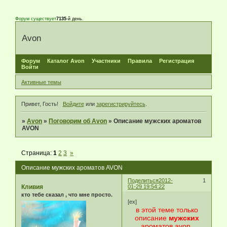
Форум существует
7135
-й день.
Avon
Форум
Каталог Avon
Участники
Правила
Регистрация
Войти
Активные темы
Привет, Гость!
Войдите
или
зарегистрируйтесь
.
»
Avon
»
Поговорим об Avon
»
Описание мужских ароматов
AVON
Страница:
1
2
3
»
Описание мужских ароматов AVON
Поделиться
2012-
1
Кливия
01-29 19:54:22
кто тебе сказал , что мне просто.
[ex]
в этой теме только
описание
мужских
ароматов avon.