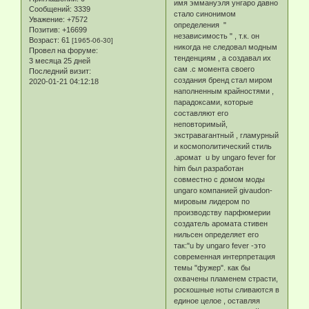
имя эммануэля унгаро давно
Сообщений:
3339
стало синонимом
Уважение:
+7572
определения "
Позитив:
+16699
независимость " , т.к. он
Возраст:
61
[1965-06-30]
никогда не следовал модным
Провел на форуме:
тенденциям , а создавал их
3 месяца 25 дней
сам .с момента своего
Последний визит:
создания бренд стал миром
2020-01-21 04:12:18
наполненным крайностями ,
парадоксами, которые
составляют его
неповторимый,
экстравагантный , гламурный
и космополитический стиль
.аромат u by ungaro fever for
him был разработан
совместно с домом моды
ungaro компанией givaudon-
мировым лидером по
производству парфюмерии
создатель аромата стивен
нильсен определяет его
так:"u by ungaro fever -это
современная интерпретация
темы "фужер". как бы
охвачены пламенем страсти,
роскошные ноты сливаются в
единое целое , оставляя