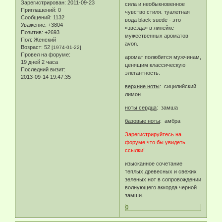
Зарегистрирован
: 2011-09-23
сила и необыкновенное
Приглашений:
0
чувство стиля. туалетная
Сообщений:
1132
вода black suede - это
Уважение:
+3804
«звезда» в линейке
Позитив:
+2693
мужественных ароматов
Пол:
Женский
avon.
Возраст:
52
[1974-01-22]
Провел на форуме:
аромат полюбится мужчинам,
19 дней 2 часа
ценящим классическую
Последний визит:
элегантность.
2013-09-14 19:47:35
верхние ноты
: сицилийский
лимон
ноты сердца
: замша
базовые ноты
: амбра
Зарегистрируйтесь на
форуме что бы увидеть
ссылки!
изысканное сочетание
теплых древесных и свежих
зеленых нот в сопровождении
волнующего аккорда черной
замши.
0