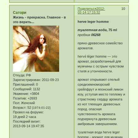
Поделиться
2012-
10
Сатори
02-14 17:15:32
Жизнь - прекрасна. Главное - в
herve leger homme
это верить...
туалетная вода
, 75 ml
пробник
06268
пряно-древесное семейство
ароматов.
hervé léger homme — это
аромат, разработанный для
мужчины с острым чувством
стиля и утонченности.
Откуда:
РФ
аромат открывают спелый
Зарегистрирован
: 2011-09-23
средиземноморский
Приглашений:
0
Сообщений:
1132
грейпфрут и японский лимон
Уважение:
+3804
юзу, уступая место теплому и
Позитив:
+2693
страстному сердцу аромата
Пол:
Женский
из нот тлеющих древесных
Возраст:
52
[1974-01-22]
пород. опасная
Провел на форуме:
чувственность аромата
19 дней 2 часа
подчеркнута древесным
Последний визит:
амбровым завершением.
2013-09-14 19:47:35
туалетная вода herve leger
homme - аромат для мужчин,