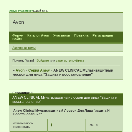
Форум существует
7134
-й день.
Avon
Форум
Каталог Avon
Участники
Правила
Регистрация
Войти
Активные темы
Привет, Гость!
Войдите
или
зарегистрируйтесь
.
»
Avon
»
Серия Anew
»
ANEW CLINICAL Мультизащитный
лосьон для лица "Защита и восстановление"
Страница:
1
ANEW CLINICAL Мультизащитный лосьон для лица "Защита и
восстановление"
Anew Clinical Мультизащитный Лосьон Для Лица "защита И
Восстановление"
отказываюсь
0% - 0
голосовать