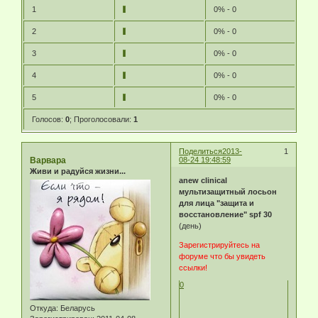
1
0% - 0
2
0% - 0
3
0% - 0
4
0% - 0
5
0% - 0
Голосов:
0
;
Проголосовали:
1
Поделиться
2013-
1
Варвара
08-24 19:48:59
Живи и радуйся жизни...
anew clinical
мультизащитный лосьон
для лица "защита и
восстановление" spf 30
(день)
Зарегистрируйтесь на
форуме что бы увидеть
ссылки!
0
Откуда:
Беларусь