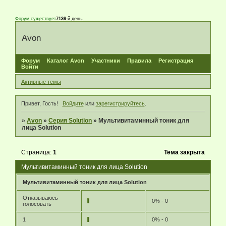
Форум существует
7136
-й день.
Avon
Форум
Каталог Avon
Участники
Правила
Регистрация
Войти
Активные темы
Привет, Гость!
Войдите
или
зарегистрируйтесь
.
»
Avon
»
Серия Solution
»
Мультивитаминный тоник для
лица Solution
Страница:
1
Тема закрыта
Мультивитаминный тоник для лица Solution
Мультивитаминный тоник для лица Solution
Отказываюсь
0% - 0
голосовать
1
0% - 0