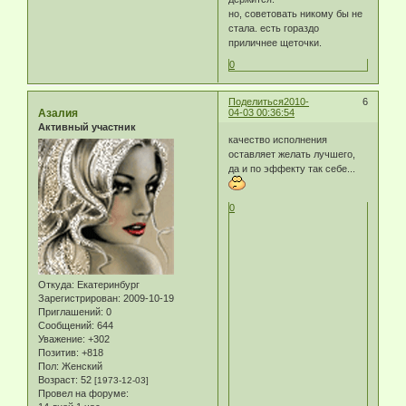
но, советовать никому бы не
стала. есть гораздо
приличнее щеточки.
0
Поделиться
2010-
6
Азалия
04-03 00:36:54
Активный участник
качество исполнения
оставляет желать лучшего,
да и по эффекту так себе...
0
Откуда:
Екатеринбург
Зарегистрирован
: 2009-10-19
Приглашений:
0
Сообщений:
644
Уважение:
+302
Позитив:
+818
Пол:
Женский
Возраст:
52
[1973-12-03]
Провел на форуме: