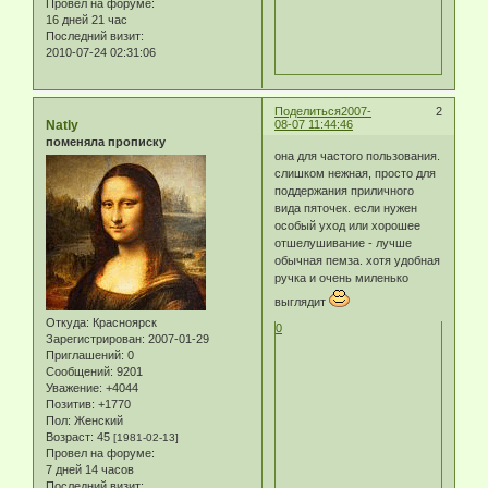
Провел на форуме:
16 дней 21 час
Последний визит:
2010-07-24 02:31:06
Поделиться
2007-
2
Natly
08-07 11:44:46
поменяла прописку
она для частого пользования.
слишком нежная, просто для
поддержания приличного
вида пяточек. если нужен
особый уход или хорошее
отшелушивание - лучше
обычная пемза. хотя удобная
ручка и очень миленько
выглядит
Откуда:
Красноярск
0
Зарегистрирован
: 2007-01-29
Приглашений:
0
Сообщений:
9201
Уважение:
+4044
Позитив:
+1770
Пол:
Женский
Возраст:
45
[1981-02-13]
Провел на форуме:
7 дней 14 часов
Последний визит: