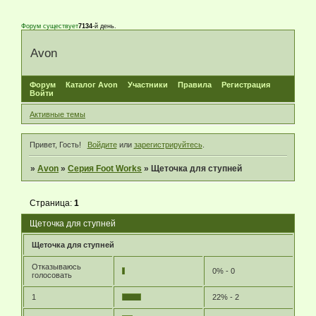
Форум существует
7134
-й день.
Avon
Форум
Каталог Avon
Участники
Правила
Регистрация
Войти
Активные темы
Привет, Гость!
Войдите
или
зарегистрируйтесь
.
»
Avon
»
Серия Foot Works
»
Щеточка для ступней
Страница:
1
Щеточка для ступней
Щеточка для ступней
Отказываюсь
0% - 0
голосовать
1
22% - 2