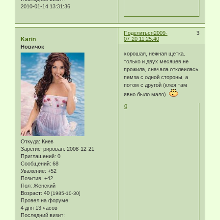
2010-01-14 13:31:36
Поделиться
2009-
3
Karin
07-20 11:25:40
Новичок
хорошая, нежная щетка.
только и двух месяцев не
прожила, сначала отклеилась
пемза с одной стороны, а
потом с другой (клея там
явно было мало).
0
Откуда:
Киев
Зарегистрирован
: 2008-12-21
Приглашений:
0
Сообщений:
68
Уважение:
+52
Позитив:
+42
Пол:
Женский
Возраст:
40
[1985-10-30]
Провел на форуме:
4 дня 13 часов
Последний визит: