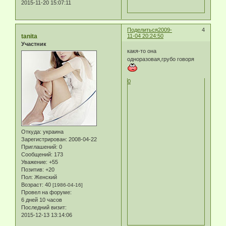
2015-11-20 15:07:11
Поделиться
2009-
4
tanita
11-04 20:24:50
Участник
какя-то она
одноразовая,грубо говоря
0
Откуда:
украина
Зарегистрирован
: 2008-04-22
Приглашений:
0
Сообщений:
173
Уважение:
+55
Позитив:
+20
Пол:
Женский
Возраст:
40
[1986-04-16]
Провел на форуме:
6 дней 10 часов
Последний визит:
2015-12-13 13:14:06