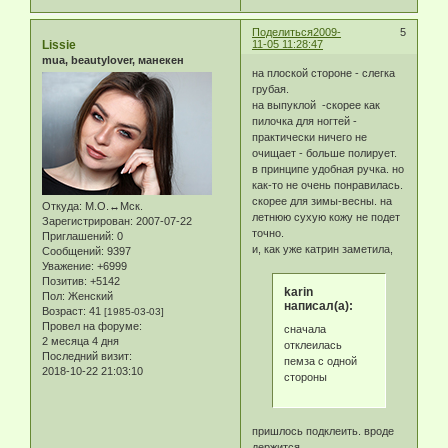
Поделиться
2009-
5
Lissie
11-05 11:28:47
mua, beautylover, манекен
на плоской стороне - слегка
грубая.
на выпуклой -скорее как
пилочка для ногтей -
практически ничего не
очищает - больше полирует.
в принципе удобная ручка. но
как-то не очень понравилась.
скорее для зимы-весны. на
Откуда:
М.О.↔Мск.
летнюю сухую кожу не подет
Зарегистрирован
: 2007-07-22
точно.
Приглашений:
0
и, как уже катрин заметила,
Сообщений:
9397
Уважение:
+6999
Позитив:
+5142
karin
Пол:
Женский
написал(а):
Возраст:
41
[1985-03-03]
Провел на форуме:
сначала
2 месяца 4 дня
отклеилась
Последний визит:
пемза с одной
2018-10-22 21:03:10
стороны
пришлось подклеить. вроде
держится.