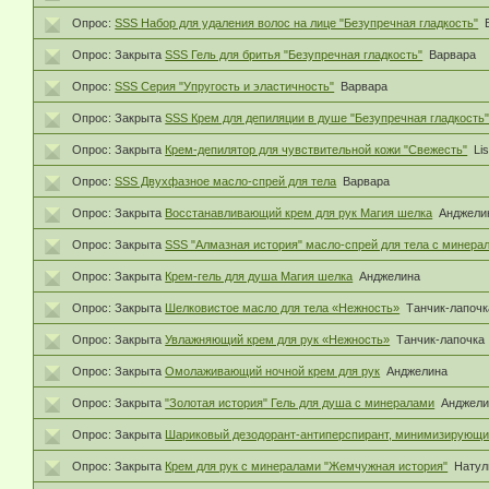
Опрос:
SSS Набор для удаления волос на лице "Безупречная гладкость"
Опрос:
Закрыта
SSS Гель для бритья "Безупречная гладкость"
Варвара
Опрос:
SSS Серия "Упругость и эластичность"
Варвара
Опрос:
Закрыта
SSS Крем для депиляции в душе "Безупречная гладкост
Опрос:
Закрыта
Крем-депилятор для чувствительной кожи "Свежесть"
Li
Опрос:
SSS Двухфазное масло-спрей для тела
Варвара
Опрос:
Закрыта
Восстанавливающий крем для рук Магия шелка
Анджели
Опрос:
Закрыта
SSS "Алмазная история" масло-спрей для тела с минера
Опрос:
Закрыта
Крем-гель для душа Магия шелка
Анджелина
Опрос:
Закрыта
Шелковистое масло для тела «Нежность»
Танчик-лапочк
Опрос:
Закрыта
Увлажняющий крем для рук «Нежность»
Танчик-лапочка
Опрос:
Закрыта
Омолаживающий ночной крем для рук
Анджелина
Опрос:
Закрыта
"Золотая история" Гель для душа с минералами
Анджели
Опрос:
Закрыта
Шариковый дезодорант-антиперспирант, минимизирующи
Опрос:
Закрыта
Крем для рук с минералами "Жемчужная история"
Натул