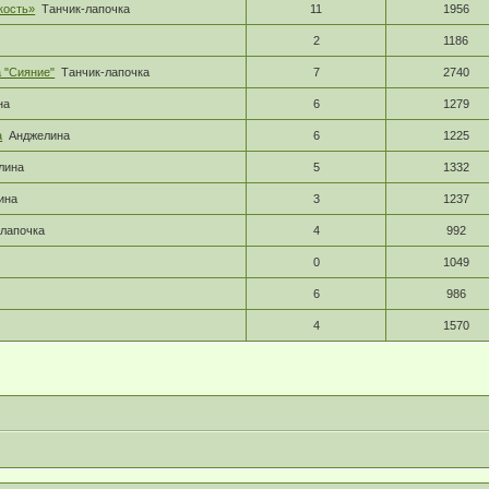
кость»
Танчик-лапочка
11
1956
2
1186
 "Сияние"
Танчик-лапочка
7
2740
на
6
1279
а
Анджелина
6
1225
лина
5
1332
ина
3
1237
-лапочка
4
992
0
1049
6
986
4
1570