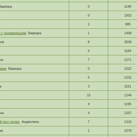
Варвара
0
1148
0
1002
1
985
ь" с увлажняющим
Варвара
1
1408
ssie
8
3536
5
1184
на
7
1271
лами
Варвара
0
1022
5
1232
а
3
1161
15
1244
4
1199
на
4
1207
й рост волос
Анджелина
7
1315
ик
1
1079