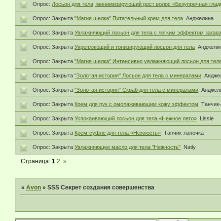
Опрос:
Лосьон для тела, минимизирующий рост волос «Безупречная глад
Опрос:
Закрыта
"Магия шелка" Питательный крем для тела
Анджелина
Опрос:
Закрыта
Увлажняющий лосьон для тела с легким эффектом загара
Опрос:
Закрыта
Укрепляющий и тонизирующий лосьон для тела
Анджели
Опрос:
Закрыта
"Магия шелка" Интенсивно увлажняющий лосьон для тел
Опрос:
Закрыта
"Золотая история" Лосьон для тела с минералами
Андже
Опрос:
Закрыта
"Золотая история" Скраб для тела с минералами
Анджел
Опрос:
Закрыта
Крем для рук с омолаживающим кожу эффектом
Танчик
Опрос:
Закрыта
Успокаивающий лосьон для тела «Нежное лето»
Lissie
Опрос:
Закрыта
Крем-суфле для тела «Нежность»
Танчик-лапочка
Опрос:
Закрыта
Увлажняющее масло для тела "Нежность"
Natly
Страница:
1
2
»
»
Avon
»
SSS Секрет создания совершенства