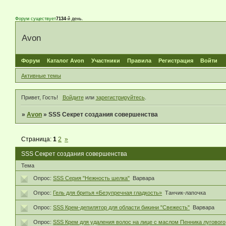
Форум существует
7134
-й день.
Avon
Форум
Каталог Avon
Участники
Правила
Регистрация
Войти
Активные темы
Привет, Гость!
Войдите
или
зарегистрируйтесь
.
»
Avon
»
SSS Секрет создания совершенства
Страница:
1
2
»
SSS Секрет создания совершенства
Тема
Опрос:
SSS Серия "Нежность шелка"
Варвара
Опрос:
Гель для бритья «Безупречная гладкость»
Танчик-лапочка
Опрос:
SSS Крем-депилятор для области бикини "Свежесть"
Варвара
Опрос:
SSS Крем для удаления волос на лице с маслом Пенника лугового