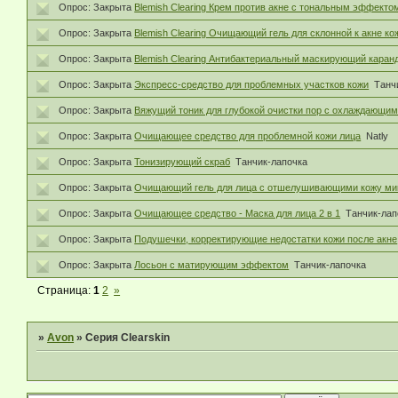
Опрос:
Закрыта
Blemish Clearing Крем против акне с тональным эффекто
Опрос:
Закрыта
Blemish Clearing Очищающий гель для склонной к акне ко
Опрос:
Закрыта
Blemish Clearing Антибактериальный маскирующий кара
Опрос:
Закрыта
Экспресс-средство для проблемных участков кожи
Танч
Опрос:
Закрыта
Вяжущий тоник для глубокой очистки пор с охлаждающи
Опрос:
Закрыта
Очищающее средство для проблемной кожи лица
Natly
Опрос:
Закрыта
Тонизирующий скраб
Танчик-лапочка
Опрос:
Закрыта
Очищающий гель для лица с отшелушивающими кожу ми
Опрос:
Закрыта
Очищающее средство - Маска для лица 2 в 1
Танчик-лап
Опрос:
Закрыта
Подушечки, корректирующие недостатки кожи после акне
Опрос:
Закрыта
Лосьон с матирующим эффектом
Танчик-лапочка
Страница:
1
2
»
»
Avon
»
Серия Clearskin