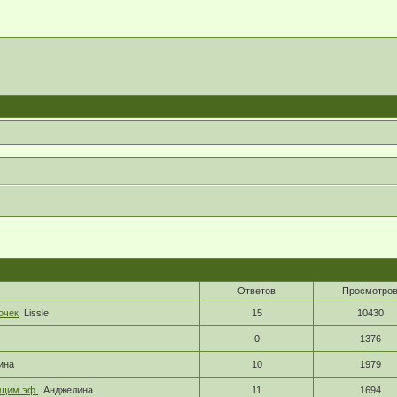
Ответов
Просмотро
очек
Lissie
15
10430
0
1376
ина
10
1979
ющим эф.
Анджелина
11
1694