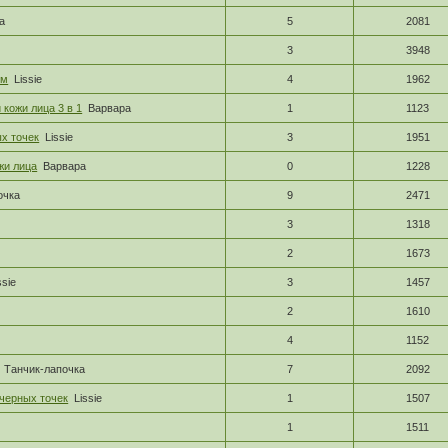
а
5
2081
3
3948
ом
Lissie
4
1962
 кожи лица 3 в 1
Варвара
1
1123
х точек
Lissie
3
1951
жи лица
Варвара
0
1228
очка
9
2471
3
1318
2
1673
ssie
3
1457
2
1610
4
1152
Танчик-лапочка
7
2092
 черных точек
Lissie
1
1507
1
1511