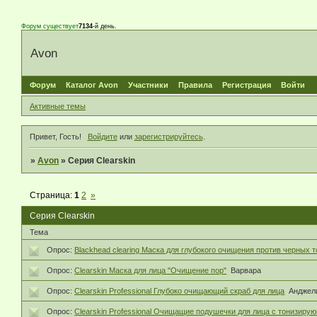
Форум существует
7134
-й день.
Avon
Форум
Каталог Avon
Участники
Правила
Регистрация
Войти
Активные темы
Привет, Гость!
Войдите
или
зарегистрируйтесь
.
»
Avon
»
Серия Clearskin
Страница:
1
2
»
Серия Clearskin
Тема
Опрос:
Blackhead clearing Маска для глубокого очищения против черных т
Опрос:
Clearskin Маска для лица "Очищение пор"
Варвара
Опрос:
Clearskin Professional Глубоко очищающий скраб для лица
Анджел
Опрос:
Clearskin Professional Очищащие подушечки для лица с тонизиру