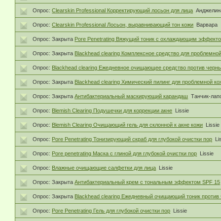
Опрос:
Clearskin Professional Корректирующий лосьон для лица
Анджелин
Опрос:
Clearskin Professional Лосьон, выравнивающий тон кожи
Варвара
Опрос:
Закрыта
Pore Penetrating Вяжущий тоник с охлаждающим эффект
Опрос:
Закрыта
Blackhead clearing Комплексное средство для проблемной
Опрос:
Blackhead clearing Ежедневное очищающее средство против черны
Опрос:
Закрыта
Blackhead clearing Химический пилинг для проблемной ко
Опрос:
Закрыта
Антибактериальный маскирующий карандаш
Танчик-лап
Опрос:
Blemish Clearing Подушечки для коррекции акне
Lissie
Опрос:
Blemish Clearing Очищающий гель для склонной к акне кожи
Lissie
Опрос:
Pore Penetrating Тонизирующий скраб для глубокой очистки пор
Li
Опрос:
Pore penetrating Маска с глиной для глубокой очистки пор
Lissie
Опрос:
Влажные очищающие салфетки для лица
Lissie
Опрос:
Закрыта
Антибактериальный крем с тональным эффектом SPF 15
Опрос:
Закрыта
Blackhead clearing Ежедневный очищающий тоник против
Опрос:
Pore Penetrating Гель для глубокой очистки пор
Lissie