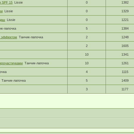
м SPF 15
Lissie
0
1382
жи
Lissie
0
1329
ндаш
Lissie
0
1221
ик-лапочка
5
1384
м эффектом
Танчик-лапочка
2
1248
2
1605
10
1341
крочастичками
Танчик-лапочка
10
1261
очка
4
1115
Танчик-лапочка
5
1409
3
1177