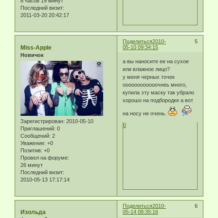
8 часов 19 минут
Последний визит:
2011-03-20 20:42:17
Поделиться
2010-
5
Miss-Apple
05-10 09:34:15
Новичок
а вы наносите ее на сухое
или влажное лицо?
у меня черных точек
оооооооооооочнеь много,
купила эту маску так убрало
хорошо на подбородке а вот
на носу не очень.
Зарегистрирован
: 2010-05-10
0
Приглашений:
0
Сообщений:
2
Уважение:
+0
Позитив:
+0
Провел на форуме:
26 минут
Последний визит:
2010-05-13 17:17:14
Поделиться
2010-
6
Изольда
05-14 08:35:16