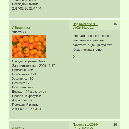
Последний визит:
2017-01-10 21:47:44
Поделиться
2011-
15
Абрикоска
05-29 16:56:12
Участник
очищает, приятная, очень
понравилась, реально
работает -виден результат
-буду покупать еще.
0
Откуда:
Украина, Киев
Зарегистрирован
: 2009-11-17
Приглашений:
0
Сообщений:
173
Уважение:
+89
Позитив:
+23
Пол:
Женский
Возраст:
44
[1982-06-04]
Провел на форуме:
4 дня 6 часов
Последний визит:
2014-02-06 14:03:21
Поделиться
2016-
16
Anka92
07-17 15:37:27