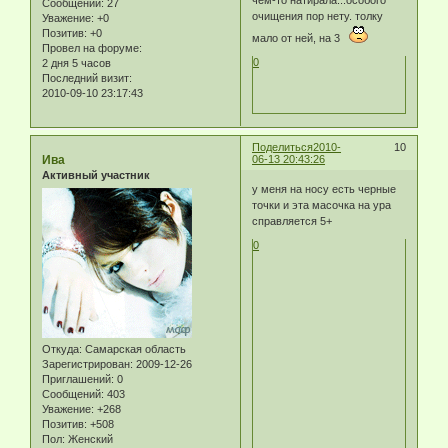
Сообщений:
27
очищения пор нету. толку
Уважение:
+0
Позитив:
+0
мало от ней, на 3
Провел на форуме:
0
2 дня 5 часов
Последний визит:
2010-09-10 23:17:43
Поделиться
2010-
10
Ива
06-13 20:43:26
Активный участник
у меня на носу есть черные
точки и эта масочка на ура
справляется 5+
0
Откуда:
Самарская область
Зарегистрирован
: 2009-12-26
Приглашений:
0
Сообщений:
403
Уважение:
+268
Позитив:
+508
Пол:
Женский