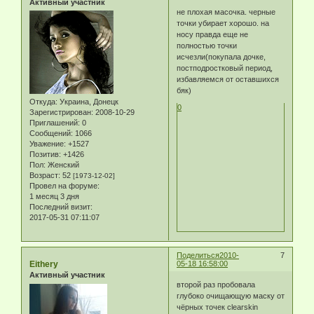
Активный участник
не плохая масочка. черные
точки убирает хорошо. на
носу правда еще не
полностью точки
исчезли(покупала дочке,
постподростковый период,
избавляемся от оставшихся
бяк)
Откуда:
Украина, Донецк
0
Зарегистрирован
: 2008-10-29
Приглашений:
0
Сообщений:
1066
Уважение:
+1527
Позитив:
+1426
Пол:
Женский
Возраст:
52
[1973-12-02]
Провел на форуме:
1 месяц 3 дня
Последний визит:
2017-05-31 07:11:07
Поделиться
2010-
7
Eithery
05-18 16:58:00
Активный участник
второй раз пробовала
глубоко очищающую маску от
чёрных точек clearskin