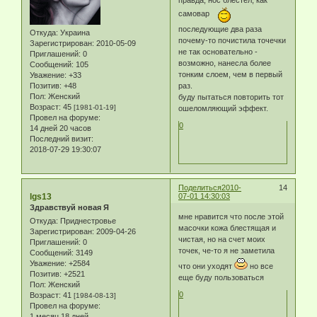
самовар
последующие два раза
Откуда:
Украина
почему-то почистила точечки
Зарегистрирован
: 2010-05-09
не так основательно -
Приглашений:
0
возможно, нанесла более
Сообщений:
105
тонким слоем, чем в первый
Уважение:
+33
Позитив:
+48
раз.
Пол:
Женский
буду пытаться повторить тот
Возраст:
45
[1981-01-19]
ошеломляющий эффект.
Провел на форуме:
0
14 дней 20 часов
Последний визит:
2018-07-29 19:30:07
Поделиться
2010-
14
lgs13
07-01 14:30:03
Здравствуй новая Я
мне нравится что после этой
Откуда:
Приднестровье
масочки кожа блестящая и
Зарегистрирован
: 2009-04-26
чистая, но на счет моих
Приглашений:
0
точек, че-то я не заметила
Сообщений:
3149
Уважение:
+2584
что они уходят
но все
Позитив:
+2521
еще буду пользоваться
Пол:
Женский
0
Возраст:
41
[1984-08-13]
Провел на форуме:
1 месяц 18 дней