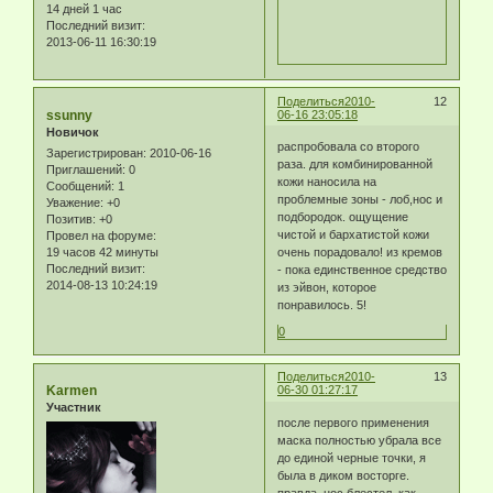
14 дней 1 час
Последний визит:
2013-06-11 16:30:19
Поделиться
2010-
12
ssunny
06-16 23:05:18
Новичок
распробовала со второго
Зарегистрирован
: 2010-06-16
раза. для комбинированной
Приглашений:
0
кожи наносила на
Сообщений:
1
проблемные зоны - лоб,нос и
Уважение:
+0
подбородок. ощущение
Позитив:
+0
чистой и бархатистой кожи
Провел на форуме:
19 часов 42 минуты
очень порадовало! из кремов
Последний визит:
- пока единственное средство
2014-08-13 10:24:19
из эйвон, которое
понравилось. 5!
0
Поделиться
2010-
13
Karmen
06-30 01:27:17
Участник
после первого применения
маска полностью убрала все
до единой черные точки, я
была в диком восторге.
правда, нос блестел, как