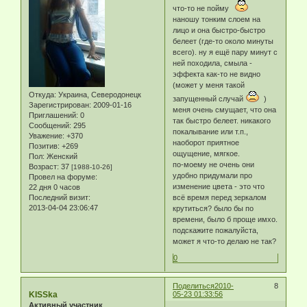
что-то не пойму
наношу тонким слоем на
лицо и она быстро-быстро
белеет (где-то около минуты
всего). ну я ещё пару минут с
ней походила, смыла -
эффекта как-то не видно
(может у меня такой
Откуда:
Украина, Северодонецк
запущенный случай
)
Зарегистрирован
: 2009-01-16
меня очень смущает, что она
Приглашений:
0
так быстро белеет. никакого
Сообщений:
295
покалывание или т.п.,
Уважение:
+370
наоборот приятное
Позитив:
+269
ощущение, мягкое.
Пол:
Женский
по-моему не очень они
Возраст:
37
[1988-10-26]
удобно придумали про
Провел на форуме:
изменение цвета - это что
22 дня 0 часов
Последний визит:
всё время перед зеркалом
2013-04-04 23:06:47
крутиться? было бы по
времени, было б проще имхо.
подскажите пожалуйста,
может я что-то делаю не так?
0
Поделиться
2010-
8
KISSka
05-23 01:33:56
Активный участник