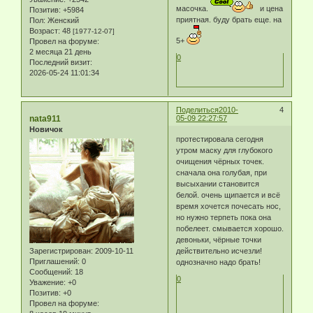
масочка.
и цена
Позитив:
+5984
приятная. буду брать еще. на
Пол:
Женский
Возраст:
48
[1977-12-07]
5+
Провел на форуме:
2 месяца 21 день
0
Последний визит:
2026-05-24 11:01:34
Поделиться
2010-
4
nata911
05-09 22:27:57
Новичок
протестировала сегодня
утром маску для глубокого
очищения чёрных точек.
сначала она голубая, при
высыхании становится
белой. очень щипается и всё
время хочется почесать нос,
но нужно терпеть пока она
побелеет. смывается хорошо.
девоньки, чёрные точки
Зарегистрирован
: 2009-10-11
действительно исчезли!
Приглашений:
0
однозначно надо брать!
Сообщений:
18
0
Уважение:
+0
Позитив:
+0
Провел на форуме: