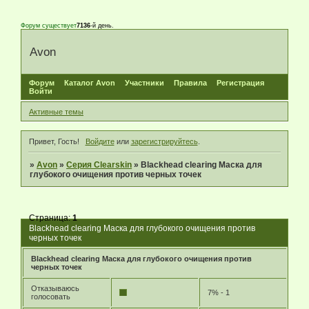
Форум существует
7136
-й день.
Avon
Форум
Каталог Avon
Участники
Правила
Регистрация
Войти
Активные темы
Привет, Гость!
Войдите
или
зарегистрируйтесь
.
»
Avon
»
Серия Clearskin
»
Blackhead clearing Маска для
глубокого очищения против черных точек
Страница:
1
Blackhead clearing Маска для глубокого очищения против
черных точек
Blackhead clearing Маска для глубокого очищения против
черных точек
Отказываюсь
7% - 1
голосовать