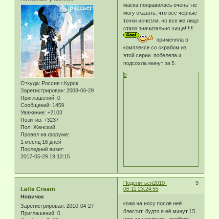
маска понравилась очень! не
могу сказать, что все черные
точки исчезли, но все же лицо
стало значительно чище!!!!!!
применяла в
комплексе со скрабом из
этой серии. побелела и
подсохла минут за 5.
0
Откуда:
Россия г.Курск
Зарегистрирован
: 2008-06-29
Приглашений:
0
Сообщений:
1459
Уважение:
+2103
Позитив:
+3237
Пол:
Женский
Провел на форуме:
1 месяц 16 дней
Последний визит:
2017-05-29 19:13:15
Поделиться
2010-
9
Latte Cream
06-11 23:24:55
Новичок
кожа на носу после неё
Зарегистрирован
: 2010-04-27
блестит, будто я её минут 15
Приглашений:
0
чем-то натирала...особого