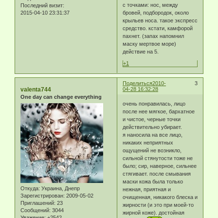
с точками: нос, между
Последний визит:
2015-04-10 23:31:37
бровей, подбородок, около
крыльев носа. такое экспресс
средство. кстати, камфорой
пахнет. (запах напомнил
маску мертвое море)
действие на 5.
+1
Поделиться
2010-
3
valenta744
04-28 16:32:28
One day can change everything
очень понравилась, лицо
после нее мягкое, бархатное
и чистое, черные точки
действительно убирает.
я наносила на все лицо,
никаких неприятных
ощущений не возникло,
сильной стянутости тоже не
было; сир, наверное, сильнее
стягивает. после смывания
маски кожа была только
Откуда:
Украина, Днепр
нежная, приятная и
Зарегистрирован
: 2009-05-02
очищенная, никакого блеска и
Приглашений:
23
жирности (и это при моей-то
Сообщений:
3044
жирной коже). достойная
Уважение:
+2542