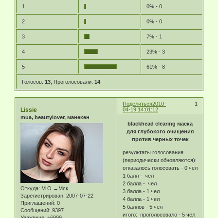
1
0% - 0
2
0% - 0
3
7% - 1
4
23% - 3
5
61% - 8
Голосов:
13
;
Проголосовали:
14
Поделиться
2010-
1
Lissie
04-19 14:01:12
mua, beautylover, манекен
blackhead clearing маска
для глубокого очищения
против черных точек
результаты голосования
(периодически обновляются):
отказалось голосовать - 0 чел
1 балл - чел
2 балла - чел
Откуда:
М.О.↔Мск.
3 балла - 1 чел
Зарегистрирован
: 2007-07-22
4 балла - 1 чел
Приглашений:
0
5 баллов - 5 чел
Сообщений:
9397
итого: проголосовало - 5 чел.
Уважение:
+6999