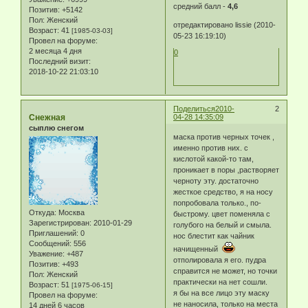
средний балл -
4,6
Позитив:
+5142
Пол:
Женский
отредактировано lissie (2010-
Возраст:
41
[1985-03-03]
05-23 16:19:10)
Провел на форуме:
2 месяца 4 дня
0
Последний визит:
2018-10-22 21:03:10
Поделиться
2010-
2
Снежная
04-28 14:35:09
сыплю снегом
маска против черных точек ,
именно против них. с
кислотой какой-то там,
проникает в поры ,растворяет
черноту эту. достаточно
жесткое средство, я на носу
попробовала только., по-
Откуда:
Москва
быстрому. цвет поменяла с
Зарегистрирован
: 2010-01-29
голубого на белый и смыла.
Приглашений:
0
нос блестит как чайник
Сообщений:
556
начищенный
Уважение:
+487
отполировала я его. пудра
Позитив:
+493
справится не может, но точки
Пол:
Женский
практически на нет сошли.
Возраст:
51
[1975-06-15]
я бы на все лицо эту маску
Провел на форуме:
не наносила, только на места
14 дней 6 часов