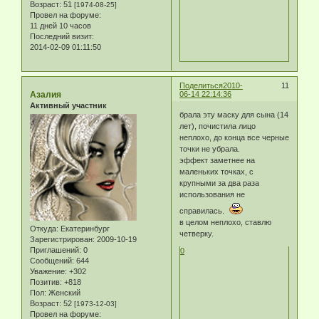
Возраст:
51
[1974-08-25]
Провел на форуме:
11 дней 10 часов
Последний визит:
2014-02-09 01:11:50
Поделиться
2010-
11
Азалия
06-14 22:14:36
Активный участник
брала эту маску для сына (14
лет), почистила лицо
неплохо, до конца все черные
точки не убрала.
эффект заметнее на
маленьких точках, с
крупными за два раза
использования не
справилась.
в целом неплохо, ставлю
Откуда:
Екатеринбург
четверку.
Зарегистрирован
: 2009-10-19
Приглашений:
0
0
Сообщений:
644
Уважение:
+302
Позитив:
+818
Пол:
Женский
Возраст:
52
[1973-12-03]
Провел на форуме: