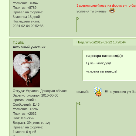
Уважение:
+6847
Зарегистрируйтесь на форуме что бы
Позитив:
+8789
условия ты знаешь!
Провел на форуме:
3 месяца 16 дней
0
Последний визит:
2024-02-04 20:52:35
T.Julia
Поделиться
2012-02-22 13:28:44
Активный участник
варвара написал(а):
t.julia - молодец!
условия ты знаешь!
Откуда:
Украина, Донецкая область
cпасибо
!!! но условия уж б
Зарегистрирован
: 2010-08-30
Приглашений:
0
+1
Сообщений:
1146
Уважение:
+2287
Позитив:
+2032
Пол:
Женский
Возраст:
39
[1986-10-12]
Провел на форуме:
1 месяц 6 дней