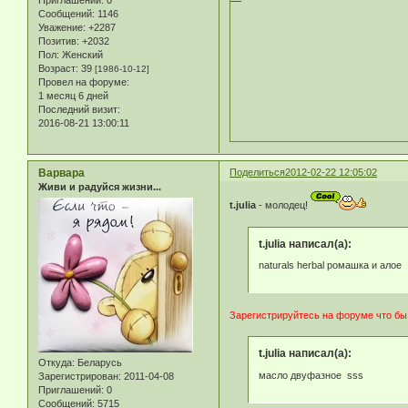
Приглашений:
0
Сообщений:
1146
Уважение:
+2287
Позитив:
+2032
Пол:
Женский
Возраст:
39
[1986-10-12]
Провел на форуме:
1 месяц 6 дней
Последний визит:
2016-08-21 13:00:11
Варвара
Поделиться
2012-02-22 12:05:02
Живи и радуйся жизни...
t.julia
- молодец!
t.julia написал(а):
naturals herbal ромашка и алое
Зарегистрируйтесь на форуме что бы
t.julia написал(а):
Откуда:
Беларусь
масло двуфазное sss
Зарегистрирован
: 2011-04-08
Приглашений:
0
Сообщений:
5715