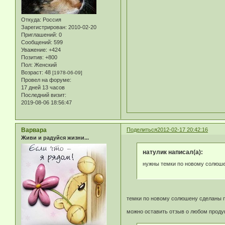
Откуда:
Россия
Зарегистрирован
: 2010-02-20
Приглашений:
0
Сообщений:
599
Уважение:
+424
Позитив:
+800
Пол:
Женский
Возраст:
48
[1978-06-09]
Провел на форуме:
17 дней 13 часов
Последний визит:
2019-08-06 18:56:47
Варвара
Поделиться
2012-02-17 20:42:16
Живи и радуйся жизни...
натулик написал(а):
нужны темки по новому солюше
темки по новому солюшену сделаны 
можно оставить отзыв о любом проду