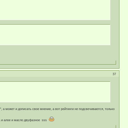
37
", а может и дописать свое мнение, а вот рейтинги не подсвечиваются, только
ка и алое и масло двуфазное sss