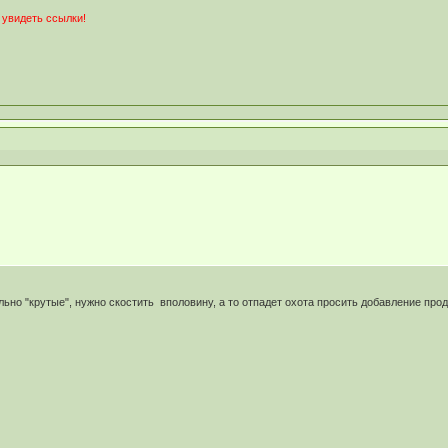
 увидеть ссылки!
ольно "крутые", нужно скостить вполовину, а то отпадет охота просить добавление про