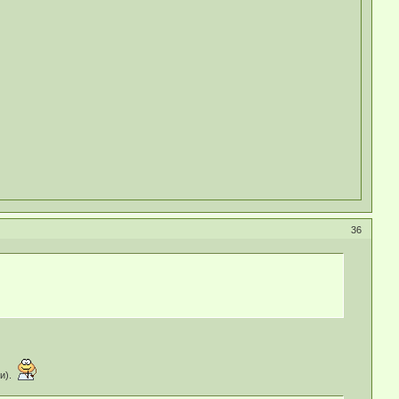
36
ии).