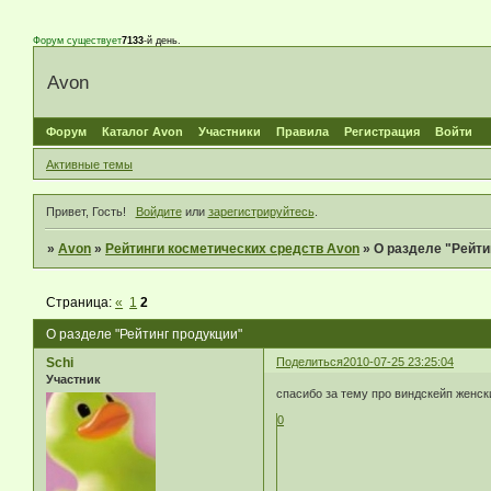
Форум существует
7133
-й день.
Avon
Форум
Каталог Avon
Участники
Правила
Регистрация
Войти
Активные темы
Привет, Гость!
Войдите
или
зарегистрируйтесь
.
»
Avon
»
Рейтинги косметических средств Avon
»
О разделе "Рейти
Страница:
«
1
2
О разделе "Рейтинг продукции"
Schi
Поделиться
2010-07-25 23:25:04
Участник
спасибо за тему про виндскейп женск
0