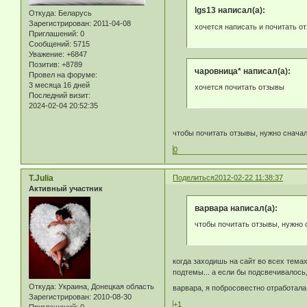
lgs13 написал(а):
Откуда:
Беларусь
Зарегистрирован
: 2011-04-08
хочется написать и почитать о
Приглашений:
0
Сообщений:
5715
Уважение:
+6847
Позитив:
+8789
чаровница* написал(а):
Провел на форуме:
3 месяца 16 дней
хочется почитать отзывы
Последний визит:
2024-02-04 20:52:35
чтобы почитать отзывы, нужно снача
0
T.Julia
Поделиться
2012-02-22 11:38:37
Активный участник
варвара написал(а):
чтобы почитать отзывы, нужно 
когда заходишь на сайт во всех темах
подтемы... а если бы подсвечивалось
Откуда:
Украина, Донецкая область
варвара, я побросовестно отработал
Зарегистрирован
: 2010-08-30
+1