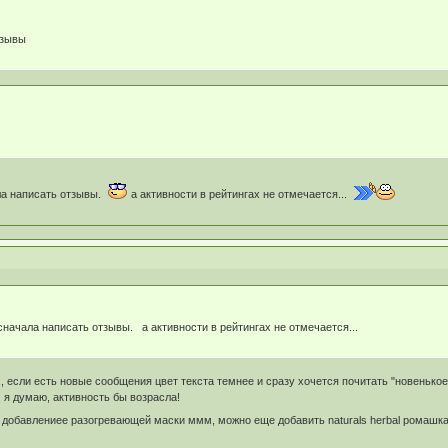
тзывы
ла написать отзывы.
а активности в рейтингах не отмечается...
сначала написать отзывы. а активности в рейтингах не отмечается...
, если есть новые сообщения цвет текста темнее и сразу хочется почитать "новенькое
, я думаю, активность бы возрасла!
а добавлениее разогревающей маски ммм, можно еще добавить naturals herbal ромаш